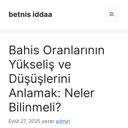
İçeriğe
atla
betnis iddaa
Menü
Bahis Oranlarının
Yükseliş ve
Düşüşlerini
Anlamak: Neler
Bilinmeli?
Eylül 27, 2025
yazar
admin