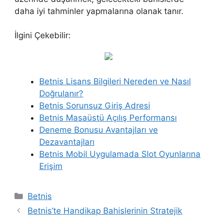
daha iyi tahminler yapmalarına olanak tanır.
İlgini Çekebilir:
Betnis Lisans Bilgileri Nereden ve Nasıl
Doğrulanır?
Betnis Sorunsuz Giriş Adresi
Betnis Masaüstü Açılış Performansı
Deneme Bonusu Avantajları ve
Dezavantajları
Betnis Mobil Uygulamada Slot Oyunlarına
Erişim
Kategoriler
Betnis
Betnis’te Handikap Bahislerinin Stratejik