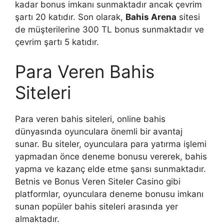
kadar bonus imkanı sunmaktadır ancak çevrim
şartı 20 katıdır. Son olarak,
Bahis Arena
sitesi
de müşterilerine 300 TL bonus sunmaktadır ve
çevrim şartı 5 katıdır.
Para Veren Bahis
Siteleri
Para veren bahis siteleri, online bahis
dünyasında oyunculara önemli bir avantaj
sunar. Bu siteler, oyunculara para yatırma işlemi
yapmadan önce deneme bonusu vererek, bahis
yapma ve kazanç elde etme şansı sunmaktadır.
Betnis ve Bonus Veren Siteler Casino gibi
platformlar, oyunculara deneme bonusu imkanı
sunan popüler bahis siteleri arasında yer
almaktadır.