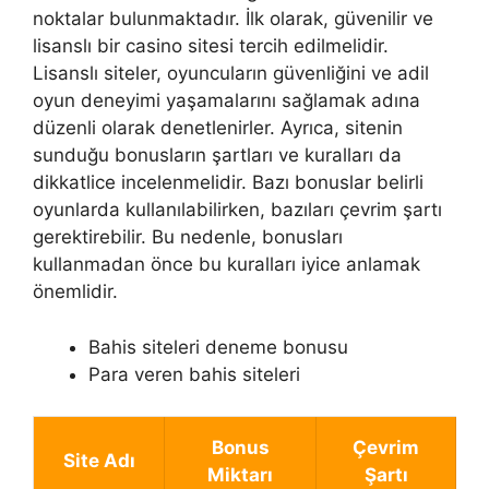
noktalar bulunmaktadır. İlk olarak, güvenilir ve
lisanslı bir casino sitesi tercih edilmelidir.
Lisanslı siteler, oyuncuların güvenliğini ve adil
oyun deneyimi yaşamalarını sağlamak adına
düzenli olarak denetlenirler. Ayrıca, sitenin
sunduğu bonusların şartları ve kuralları da
dikkatlice incelenmelidir. Bazı bonuslar belirli
oyunlarda kullanılabilirken, bazıları çevrim şartı
gerektirebilir. Bu nedenle, bonusları
kullanmadan önce bu kuralları iyice anlamak
önemlidir.
Bahis siteleri deneme bonusu
Para veren bahis siteleri
Bonus
Çevrim
Site Adı
Miktarı
Şartı