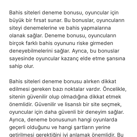
Bahis siteleri deneme bonusu, oyuncular için
büyük bir fırsat sunar. Bu bonuslar, oyuncuların
siteyi denemelerine ve bahis yapmalarına
olanak sağlar. Deneme bonusu, oyuncuların
birçok farklı bahis oyununu riske girmeden
deneyebilmelerini sağlar. Ayrıca, bu bonuslar
sayesinde oyuncular kazanç elde etme şansına
sahip olur.
Bahis siteleri deneme bonusu alırken dikkat
edilmesi gereken bazı noktalar vardır. Öncelikle,
sitenin güvenilir olup olmadığına dikkat etmek
önemlidir. Güvenilir ve lisanslı bir site seçmek,
oyuncular için daha güvenli bir deneyim sağlar.
Ayrıca, deneme bonusunun hangi oyunlarda
geçerli olduğunu ve hangi şartların yerine
getirilmesi gerektiğini iyi anlamak önemlidir. Bu