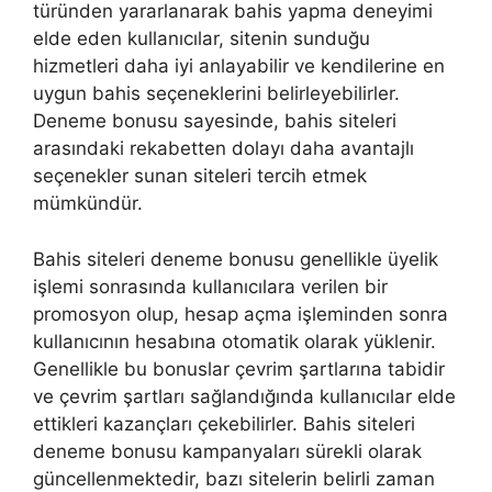
türünden yararlanarak bahis yapma deneyimi
elde eden kullanıcılar, sitenin sunduğu
hizmetleri daha iyi anlayabilir ve kendilerine en
uygun bahis seçeneklerini belirleyebilirler.
Deneme bonusu sayesinde, bahis siteleri
arasındaki rekabetten dolayı daha avantajlı
seçenekler sunan siteleri tercih etmek
mümkündür.
Bahis siteleri deneme bonusu genellikle üyelik
işlemi sonrasında kullanıcılara verilen bir
promosyon olup, hesap açma işleminden sonra
kullanıcının hesabına otomatik olarak yüklenir.
Genellikle bu bonuslar çevrim şartlarına tabidir
ve çevrim şartları sağlandığında kullanıcılar elde
ettikleri kazançları çekebilirler. Bahis siteleri
deneme bonusu kampanyaları sürekli olarak
güncellenmektedir, bazı sitelerin belirli zaman