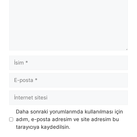
İsim
E-
posta
İnternet
sitesi
Daha sonraki yorumlarımda kullanılması için
adım, e-posta adresim ve site adresim bu
tarayıcıya kaydedilsin.