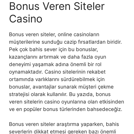
Bonus Veren Siteler
Casino
Bonus veren siteler, online casinoların
müşterilerine sunduğu cazip fırsatlardan biridir.
Pek çok bahis sever için bu bonuslar,
kazançlarını artırmak ve daha fazla oyun
deneyimi yaşamak adına önemli bir rol
oynamaktadır. Casino sitelerinin rekabet
ortamında varlıklarını sürdürebilmek için
bonuslar, avantajlar sunarak müşteri çekme
stratejisi olarak kullanılır. Bu yazıda, bonus
veren sitelerin casino oyunlarına olan etkisinden
ve en popüler bonus türlerinden bahsedeceğiz.
Bonus veren siteler araştırma yaparken, bahis
severlerin dikkat etmesi gereken bazı önemli