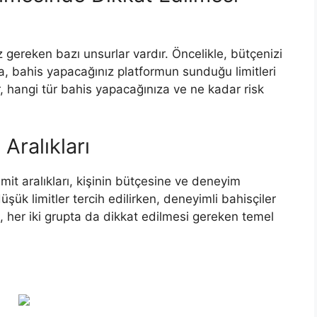
ız gereken bazı unsurlar vardır. Öncelikle, bütçenizi
, bahis yapacağınız platformun sunduğu limitleri
er, hangi tür bahis yapacağınıza ve ne kadar risk
 Aralıkları
imit aralıkları, kişinin bütçesine ve deneyim
üşük limitler tercih edilirken, deneyimli bahisçiler
k, her iki grupta da dikkat edilmesi gereken temel