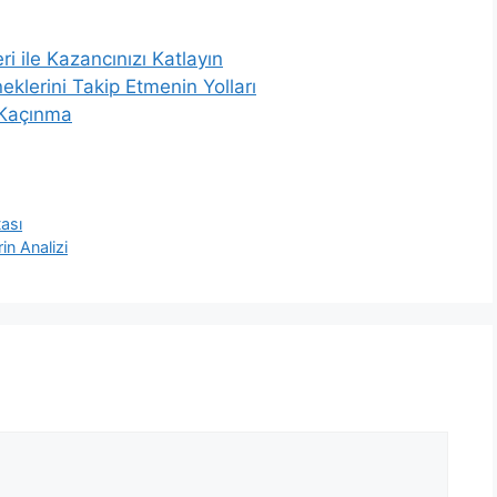
ri ile Kazancınızı Katlayın
eklerini Takip Etmenin Yolları
 Kaçınma
tası
in Analizi