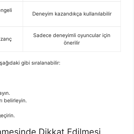
ngeli
Deneyim kazandıkça kullanılabilir
Sadece deneyimli oyuncular için
azanç
önerilir
ağıdaki gibi sıralanabilir:
ayın.
 belirleyin.
eçirin.
lenmesinde Dikkat Edilmesi