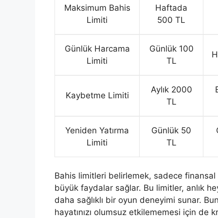
Maksimum Bahis
Haftada
Limiti
500 TL
Günlük Harcama
Günlük 100
H
Limiti
TL
Aylık 2000
Kaybetme Limiti
TL
Yeniden Yatırma
Günlük 50
Limiti
TL
Bahis limitleri belirlemek, sadece finans
büyük faydalar sağlar. Bu limitler, anlık h
daha sağlıklı bir oyun deneyimi sunar. Bunu
hayatınızı olumsuz etkilememesi için de kr