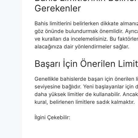
Gerekenler
Bahis limitlerini belirlerken dikkate alman
göz önünde bulundurmak önemlidir. Ayrıca
ve kuralları da incelemelisiniz. Bu faktörl
alacağınıza dair yönlendirmeler sağlar.
Başarı İçin Önerilen Limit
Genellikle bahislerde başarı için önerilen l
seviyesine bağlıdır. Yeni başlayanlar için d
daha yüksek limitler de kullanabilir. Anca
kural, belirlenen limitlere sadık kalmaktır.
İlgini Çekebilir: