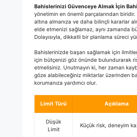
Bahislerinizi Güvenceye Almak İçin Bahi
yönetimin en önemli parçalarından biridir. B
altına almanıza ve daha bilinçli kararlar a
elde etmenizi sağlamaz, aynı zamanda büt
Dolayısıyla, dikkatli bir planlama süreci y
Bahislerinizde başarı sağlamak için limitle
için bütçenizi göz önünde bulundurarak ris
etmelisiniz. Unutmayın ki, her zaman kayb
göze alabileceğiniz miktarlar üzerinden bahi
korumanıza yardımcı olur.
Limit Türü
Açıklama
Düşük
Küçük risk, deneyim k
Limit