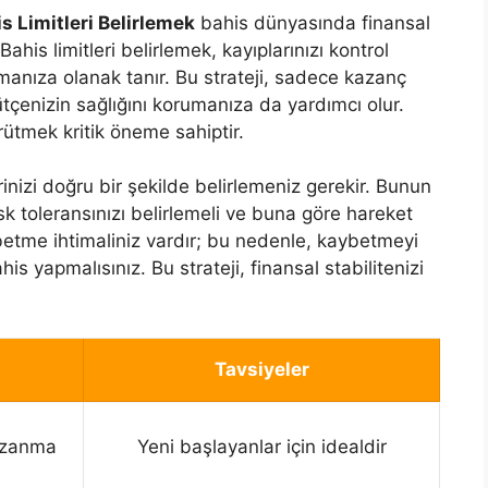
s Limitleri Belirlemek
bahis dünyasında finansal
ahis limitleri belirlemek, kayıplarınızı kontrol
lmanıza olanak tanır. Bu strateji, sadece kazanç
çenizin sağlığını korumanıza da yardımcı olur.
ürütmek kritik öneme sahiptir.
rinizi doğru bir şekilde belirlemeniz gerekir. Bunun
k toleransınızı belirlemeli ve buna göre hareket
etme ihtimaliniz vardır; bu nedenle, kaybetmeyi
s yapmalısınız. Bu strateji, finansal stabilitenizi
Tavsiyeler
azanma
Yeni başlayanlar için idealdir