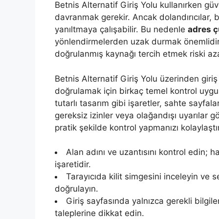
Betnis Alternatif Giriş Yolu kullanırken güv
davranmak gerekir. Ancak dolandırıcılar, be
yanıltmaya çalışabilir. Bu nedenle
adres ç
yönlendirmelerden uzak durmak önemlidir.
doğrulanmış kaynağı tercih etmek riski azal
Betnis Alternatif Giriş Yolu üzerinden gir
doğrulamak için birkaç temel kontrol uygula
tutarlı tasarım gibi işaretler, sahte sayfal
gereksiz izinler veya olağandışı uyarılar g
pratik şekilde kontrol yapmanızı kolaylaştır
Alan adını ve uzantısını kontrol edin; h
işaretidir.
Tarayıcıda kilit simgesini inceleyin ve s
doğrulayın.
Giriş sayfasında yalnızca gerekli bilgi
taleplerine dikkat edin.