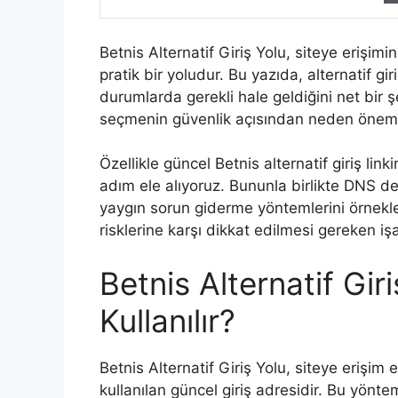
Betnis Alternatif Giriş Yolu, siteye erişim
pratik bir yoludur. Bu yazıda, alternatif gi
durumlarda gerekli hale geldiğini net bir 
seçmenin güvenlik açısından neden öneml
Özellikle güncel Betnis alternatif giriş lin
adım ele alıyoruz. Bununla birlikte DNS deği
yaygın sorun giderme yöntemlerini örneklerl
risklerine karşı dikkat edilmesi gereken işa
Betnis Alternatif Gi
Kullanılır?
Betnis Alternatif Giriş Yolu, siteye erişim
kullanılan güncel giriş adresidir. Bu yöntem