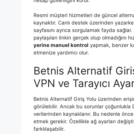
hesap güvenliğini korur.
Resmi müşteri hizmetleri de güncel alternat
kaynaktır. Canlı destek üzerinden yazarke
sayfasını ayrıca sorgulamak fayda sağlar.
paylaşılan linkin gerçek olup olmadığını hız
yerine manuel kontrol
yapmak, benzer kar
etmenize yardımcı olur.
Betnis Alternatif Gi
VPN ve Tarayıcı Ayar
Betnis Alternatif Giriş Yolu üzerinden eri
görülebilir. Ancak bu sorunlar çoğunlukla
verilerinden kaynaklanır. Bu nedenle önc
etmek gerekir. Özellikle ağ ayarları değiş
farklılaşabilir.