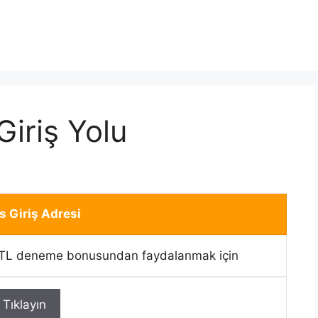
Giriş Yolu
s Giriş Adresi
00 TL deneme bonusundan faydalanmak için
Tıklayın