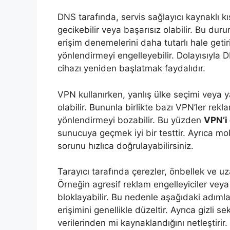
DNS tarafında, servis sağlayıcı kaynaklı 
gecikebilir veya başarısız olabilir. Bu du
erişim denemelerini daha tutarlı hale getir
yönlendirmeyi engelleyebilir. Dolayısıyla
cihazı yeniden başlatmak faydalıdır.
VPN kullanırken, yanlış ülke seçimi veya
olabilir. Bununla birlikte bazı VPN’ler rekla
yönlendirmeyi bozabilir. Bu yüzden
VPN’i
sunucuya geçmek iyi bir testtir. Ayrıca mob
sorunu hızlıca doğrulayabilirsiniz.
Tarayıcı tarafında çerezler, önbellek ve uza
Örneğin agresif reklam engelleyiciler veya 
bloklayabilir. Bu nedenle aşağıdaki adımlar
erişimini genellikle düzeltir. Ayrıca gizl
verilerinden mi kaynaklandığını netleştirir.