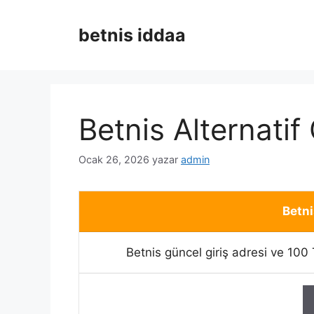
İçeriğe
atla
betnis iddaa
Betnis Alternatif 
Ocak 26, 2026
yazar
admin
Betni
Betnis güncel giriş adresi ve 1