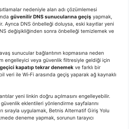
kısıtlamalar nedeniyle alan adı çözümlemesi
rumda
güvenilir DNS sunucularına geçiş
yapmak,
ir. Ayrıca DNS önbelleği doluysa, eski kayıtlar yeni
 DNS değişikliğinden sonra önbelleği temizlemek ve
 yavaş sunucular bağlantının kopmasına neden
m engelleyici veya güvenlik filtresiyle geldiği için
 geçici kapatıp tekrar denemek
ve farklı bir
il veri ile Wi‑Fi arasında geçiş yaparak ağ kaynaklı
ntılar yeni linkin doğru açılmasını engelleyebilir.
güvenlik eklentileri yönlendirme sayfalarını
ı sırayla uygulamak, Betnis Alternatif Giriş Yolu
i sekmede deneme yapmak, sorunun tarayıcı