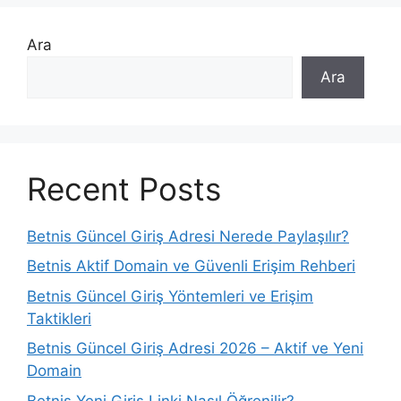
Ara
Ara
Recent Posts
Betnis Güncel Giriş Adresi Nerede Paylaşılır?
Betnis Aktif Domain ve Güvenli Erişim Rehberi
Betnis Güncel Giriş Yöntemleri ve Erişim
Taktikleri
Betnis Güncel Giriş Adresi 2026 – Aktif ve Yeni
Domain
Betnis Yeni Giriş Linki Nasıl Öğrenilir?