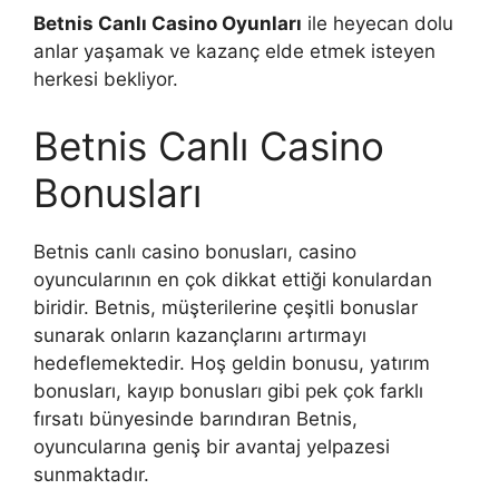
Betnis Canlı Casino Oyunları
ile heyecan dolu
anlar yaşamak ve kazanç elde etmek isteyen
herkesi bekliyor.
Betnis Canlı Casino
Bonusları
Betnis canlı casino bonusları, casino
oyuncularının en çok dikkat ettiği konulardan
biridir. Betnis, müşterilerine çeşitli bonuslar
sunarak onların kazançlarını artırmayı
hedeflemektedir. Hoş geldin bonusu, yatırım
bonusları, kayıp bonusları gibi pek çok farklı
fırsatı bünyesinde barındıran Betnis,
oyuncularına geniş bir avantaj yelpazesi
sunmaktadır.