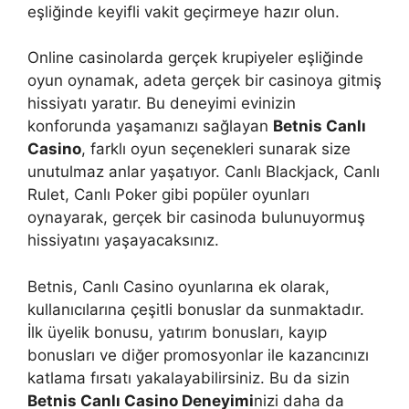
eşliğinde keyifli vakit geçirmeye hazır olun.
Online casinolarda gerçek krupiyeler eşliğinde
oyun oynamak, adeta gerçek bir casinoya gitmiş
hissiyatı yaratır. Bu deneyimi evinizin
konforunda yaşamanızı sağlayan
Betnis Canlı
Casino
, farklı oyun seçenekleri sunarak size
unutulmaz anlar yaşatıyor. Canlı Blackjack, Canlı
Rulet, Canlı Poker gibi popüler oyunları
oynayarak, gerçek bir casinoda bulunuyormuş
hissiyatını yaşayacaksınız.
Betnis, Canlı Casino oyunlarına ek olarak,
kullanıcılarına çeşitli bonuslar da sunmaktadır.
İlk üyelik bonusu, yatırım bonusları, kayıp
bonusları ve diğer promosyonlar ile kazancınızı
katlama fırsatı yakalayabilirsiniz. Bu da sizin
Betnis Canlı Casino Deneyimi
nizi daha da