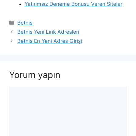
Yatırımsız Deneme Bonusu Veren Siteler
Kategoriler
Betnis
Betnis Yeni Link Adresleri
Betnis En Yeni Adres Girişi
Yorum yapın
Yorum