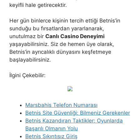
keyifli hale getirecektir.
Her gün binlerce kişinin tercih ettiği Betnis’in
sunduğu bu fırsatlardan yararlanarak,
unutulmaz bir
Canlı Casino Deneyimi
yaşayabilirsiniz. Siz de hemen üye olarak,
Betnis’in ayrıcalıklı dünyasını keşfetmeye
başlayabilirsiniz.
İlgini Çekebilir:
Marsbahis Telefon Numarası
Betnis Site Güvenliği: Bilmeniz Gerekenler
Betnis Kazandıran Taktikler: Oyunlarda
Başarılı Olmanın Yolu
Betnis Sıkıntısız Giriş