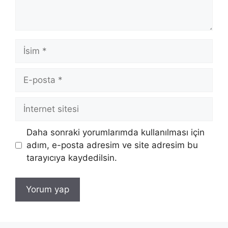
İsim
E-
posta
İnternet
sitesi
Daha sonraki yorumlarımda kullanılması için
adım, e-posta adresim ve site adresim bu
tarayıcıya kaydedilsin.