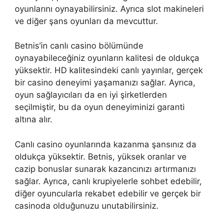
oyunlarını oynayabilirsiniz. Ayrıca slot makineleri
ve diğer şans oyunları da mevcuttur.
Betnis’in canlı casino bölümünde
oynayabileceğiniz oyunların kalitesi de oldukça
yüksektir. HD kalitesindeki canlı yayınlar, gerçek
bir casino deneyimi yaşamanızı sağlar. Ayrıca,
oyun sağlayıcıları da en iyi şirketlerden
seçilmiştir, bu da oyun deneyiminizi garanti
altına alır.
Canlı casino oyunlarında kazanma şansınız da
oldukça yüksektir. Betnis, yüksek oranlar ve
cazip bonuslar sunarak kazancınızı artırmanızı
sağlar. Ayrıca, canlı krupiyelerle sohbet edebilir,
diğer oyuncularla rekabet edebilir ve gerçek bir
casinoda olduğunuzu unutabilirsiniz.