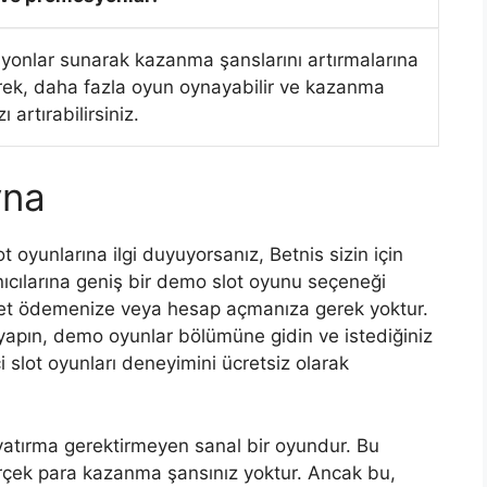
syonlar sunarak kazanma şanslarını artırmalarına
derek, daha fazla oyun oynayabilir ve kazanma
ı artırabilirsiniz.
yna
t oyunlarına ilgi duyuyorsanız, Betnis sizin için
nıcılarına geniş bir demo slot oyunu seçeneği
cret ödemenize veya hesap açmanıza gerek yoktur.
 yapın, demo oyunlar bölümüne gidin ve istediğiniz
 slot oyunları deneyimini ücretsiz olarak
 yatırma gerektirmeyen sanal bir oyundur. Bu
erçek para kazanma şansınız yoktur. Ancak bu,