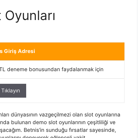
 Oyunları
s Giriş Adresi
00 TL deneme bonusundan faydalanmak için
Tıklayın
arı dünyasının vazgeçilmezi olan slot oyunlarına
da bulunan demo slot oyunlarının çeşitliliği ve
şacağım. Betnis’in sunduğu fırsatlar sayesinde,
yunlarını deneyerek eğlenceli vakit