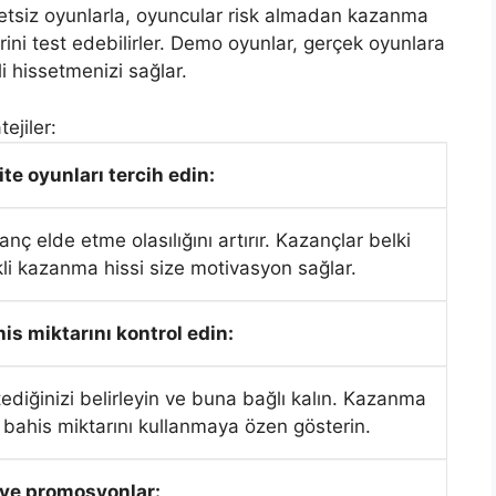
cretsiz oyunlarla, oyuncular risk almadan kazanma
erini test edebilirler. Demo oyunlar, gerçek oyunlara
i hissetmenizi sağlar.
ejiler:
ite oyunları tercih edin:
nç elde etme olasılığını artırır. Kazançlar belki
kli kazanma hissi size motivasyon sağlar.
s miktarını kontrol edin:
diğinizi belirleyin ve buna bağlı kalın. Kazanma
 bahis miktarını kullanmaya özen gösterin.
 ve promosyonlar: