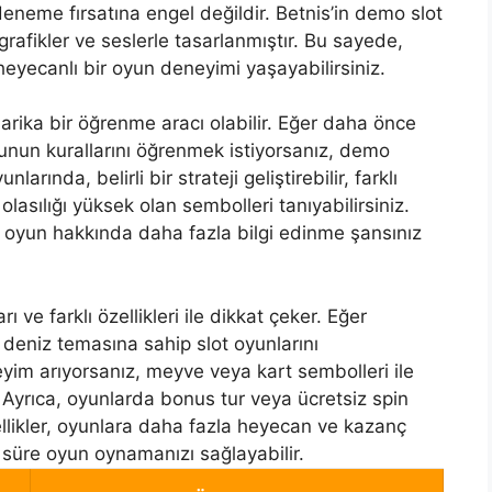
deneme fırsatına engel değildir. Betnis’in demo slot
rafikler ve seslerle tasarlanmıştır. Bu sayede,
heyecanlı bir oyun deneyimi yaşayabilirsiniz.
harika bir öğrenme aracı olabilir. Eğer daha önce
yunun kurallarını öğrenmek istiyorsanız, demo
arında, belirli bir strateji geliştirebilir, farklı
lasılığı yüksek olan sembolleri tanıyabilirsiniz.
oyun hakkında daha fazla bilgi edinme şansınız
ı ve farklı özellikleri ile dikkat çeker. Eğer
deniz temasına sahip slot oyunlarını
eyim arıyorsanız, meyve veya kart sembolleri ile
. Ayrıca, oyunlarda bonus tur veya ücretsiz spin
zellikler, oyunlara daha fazla heyecan ve kazanç
 süre oyun oynamanızı sağlayabilir.