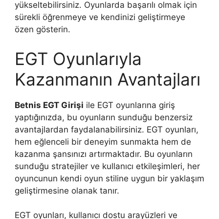
yükseltebilirsiniz. Oyunlarda başarılı olmak için
sürekli öğrenmeye ve kendinizi geliştirmeye
özen gösterin.
EGT Oyunlarıyla
Kazanmanın Avantajları
Betnis EGT Girişi
ile EGT oyunlarına giriş
yaptığınızda, bu oyunların sunduğu benzersiz
avantajlardan faydalanabilirsiniz. EGT oyunları,
hem eğlenceli bir deneyim sunmakta hem de
kazanma şansınızı artırmaktadır. Bu oyunların
sunduğu stratejiler ve kullanıcı etkileşimleri, her
oyuncunun kendi oyun stiline uygun bir yaklaşım
geliştirmesine olanak tanır.
EGT oyunları, kullanıcı dostu arayüzleri ve