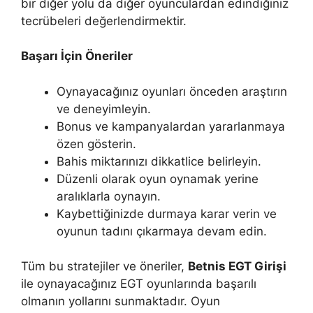
bir diğer yolu da diğer oyunculardan edindiğiniz
tecrübeleri değerlendirmektir.
Başarı İçin Öneriler
Oynayacağınız oyunları önceden araştırın
ve deneyimleyin.
Bonus ve kampanyalardan yararlanmaya
özen gösterin.
Bahis miktarınızı dikkatlice belirleyin.
Düzenli olarak oyun oynamak yerine
aralıklarla oynayın.
Kaybettiğinizde durmaya karar verin ve
oyunun tadını çıkarmaya devam edin.
Tüm bu stratejiler ve öneriler,
Betnis EGT Girişi
ile oynayacağınız EGT oyunlarında başarılı
olmanın yollarını sunmaktadır. Oyun