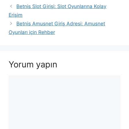
Betnis Slot Girişi: Slot Oyunlarına Kolay
Erişim
Betnis Amusnet Giriş Adresi: Amusnet
Oyunları için Rehber
Yorum yapın
Yorum