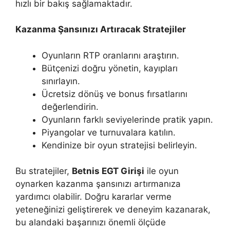
hızlı bir bakış sağlamaktadır.
Kazanma Şansınızı Artıracak Stratejiler
Oyunların RTP oranlarını araştırın.
Bütçenizi doğru yönetin, kayıpları
sınırlayın.
Ücretsiz dönüş ve bonus fırsatlarını
değerlendirin.
Oyunların farklı seviyelerinde pratik yapın.
Piyangolar ve turnuvalara katılın.
Kendinize bir oyun stratejisi belirleyin.
Bu stratejiler,
Betnis EGT Girişi
ile oyun
oynarken kazanma şansınızı artırmanıza
yardımcı olabilir. Doğru kararlar verme
yeteneğinizi geliştirerek ve deneyim kazanarak,
bu alandaki başarınızı önemli ölçüde