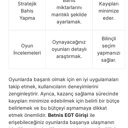
Bahis
Stratejik
Kayıpları
miktarlarını
Bahis
minimize
mantıklı şekilde
Yapma
eder.
ayarlamak.
Bilinçli
Oynayacağınız
Oyun
seçim
oyunları detaylı
İncelemeleri
yapmanızı
araştırmak.
sağlar.
Oyunlarda başarılı olmak için en iyi uygulamaları
takip etmek, kullanıcıların deneyimlerini
zenginleştirir. Ayrıca, kazanç sağlama sürecinde
kayıpları minimize edebilmek için belirli bir bütçe
belirlemek ve bu bütçeyi aşmamaya dikkat
etmek önemlidir.
Betnis EGT Girişi
ile
erişebileceğiniz oyunlarda başarıya ulaşmanın