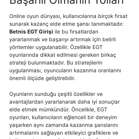
Online oyun dünyası, kullanıcılarına birçok fırsat
sunarak kazanç elde etme şansı tanımaktadır.
Betnis EGT Girişi
ile bu fırsatlardan
yararlanmak ve başarıyı artırmak için belirli
yöntemler uygulanabilir. Özellikle EGT
oyunlarında dikkat edilmesi gereken birkaç
strateji bulunmaktadır. Bu stratejilerin
uygulanması, oyuncuların kazanma oranlarını
önemli ölçüde geliştirebilir.
Oyunların sunduğu çeşitli özellikler ve
avantajlardan yararlanarak daha iyi sonuçlar
elde etmek mümkündür. Öncelikle, EGT
oyunları, kullanıcıların eğlenceli bir deneyim
yaşarken aynı zamanda kazanma şanslarını
artırmalarını sağlayan etkileyici grafiklere ve