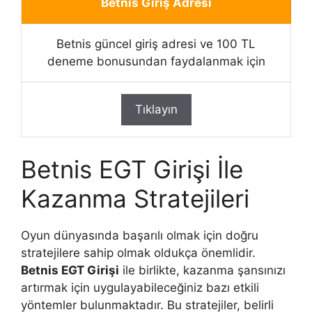
Betnis Giriş Adresi
Betnis güncel giriş adresi ve 100 TL
deneme bonusundan faydalanmak için
Tıklayın
Betnis EGT Girişi İle
Kazanma Stratejileri
Oyun dünyasında başarılı olmak için doğru
stratejilere sahip olmak oldukça önemlidir.
Betnis EGT Girişi
ile birlikte, kazanma şansınızı
artırmak için uygulayabileceğiniz bazı etkili
yöntemler bulunmaktadır. Bu stratejiler, belirli