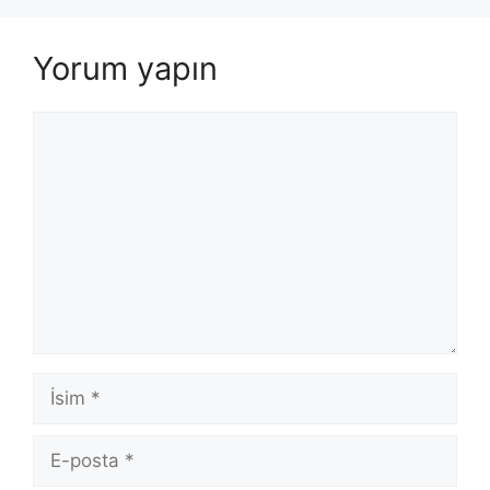
Yorum yapın
Yorum
İsim
E-
posta