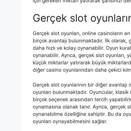
için gereken miktarı yatırarak şansınızı den
Gerçek slot oyunların
Gerçek slot oyunları, online casinoların e
birçok avantajı bulunmaktadır. İlk olarak, 
daha hızlı ve kolay oynanabilir. Oyun kural
oynanabilir. Ayrıca, gerçek slot oyunları, 
küçük miktarlar yatırarak büyük miktarlard
diğer casino oyunlarından daha çekici kılm
Gerçek slot oyunlarının bir diğer avantajı is
oyunları bulunmaktadır. Oyuncular, klasik
birçok seçenek arasından tercih yapabilir
oynamasına olanak tanır. Ayrıca, gerçek sl
oynanabilme özelliğine sahiptir. Bu da oyu
oyunları oynayabilmesini sağlar.