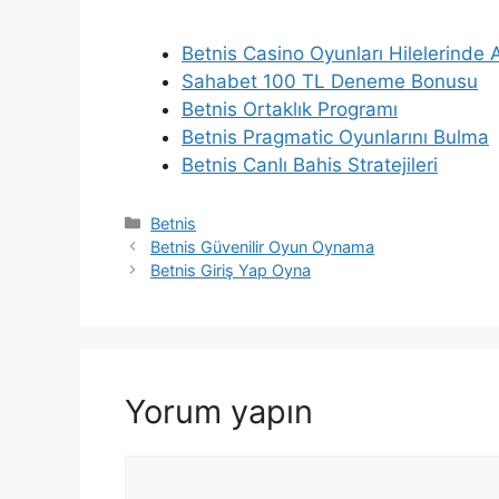
Betnis Casino Oyunları Hilelerinde 
Sahabet 100 TL Deneme Bonusu
Betnis Ortaklık Programı
Betnis Pragmatic Oyunlarını Bulma
Betnis Canlı Bahis Stratejileri
Kategoriler
Betnis
Betnis Güvenilir Oyun Oynama
Betnis Giriş Yap Oyna
Yorum yapın
Yorum