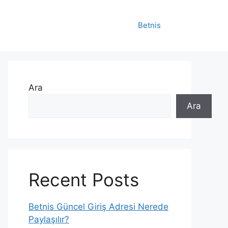
Betnis
Ara
Ara
Recent Posts
Betnis Güncel Giriş Adresi Nerede
Paylaşılır?