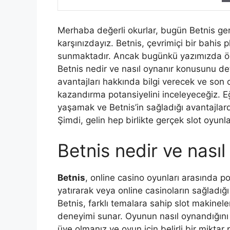
Merhaba değerli okurlar, bugün Betnis gerçe
karşınızdayız. Betnis, çevrimiçi bir bahis 
sunmaktadır. Ancak bugünkü yazımızda öze
Betnis nedir ve nasıl oynanır konusunu deta
avantajları hakkında bilgi verecek ve son 
kazandırma potansiyelini inceleyeceğiz. Eğ
yaşamak ve Betnis’in sağladığı avantajlar
Şimdi, gelin hep birlikte gerçek slot oyun
Betnis nedir ve nasıl
Betnis
, online casino oyunları arasında p
yatırarak veya online casinoların sağladığ
Betnis, farklı temalara sahip slot makinele
deneyimi sunar. Oyunun nasıl oynandığını a
üye olmanız ve oyun için belirli bir mikta