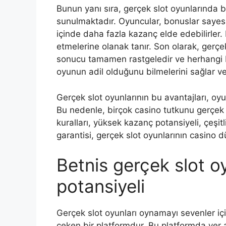
Bunun yanı sıra, gerçek slot oyunlarında
sunulmaktadır. Oyuncular, bonuslar sayes
içinde daha fazla kazanç elde edebilirler
etmelerine olanak tanır. Son olarak, gerçe
sonucu tamamen rastgeledir ve herhangi b
oyunun adil olduğunu bilmelerini sağlar ve
Gerçek slot oyunlarının bu avantajları, oyu
Bu nedenle, birçok casino tutkunu gerçek 
kuralları, yüksek kazanç potansiyeli, çeşitl
garantisi, gerçek slot oyunlarının casino d
Betnis gerçek slot o
potansiyeli
Gerçek slot oyunları oynamayı sevenler içi
çeken bir platformdur. Bu platformda yer 