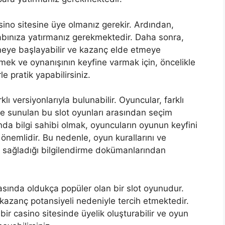
ino sitesine üye olmanız gerekir. Ardından,
sabınıza yatırmanız gerekmektedir. Daha sonra,
meye başlayabilir ve kazanç elde etmeye
nmek ve oynanışının keyfine varmak için, öncelikle
 pratik yapabilirsiniz.
lı versiyonlarıyla bulunabilir. Oyuncular, farklı
le sunulan bu slot oyunları arasından seçim
nda bilgi sahibi olmak, oyuncuların oyunun keyfini
önemlidir. Bu nedenle, oyun kurallarını ve
in sağladığı bilgilendirme dokümanlarından
asında oldukça popüler olan bir slot oyunudur.
kazanç potansiyeli nedeniyle tercih etmektedir.
r casino sitesinde üyelik oluşturabilir ve oyun