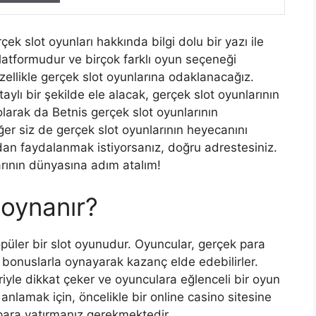
k slot oyunları hakkında bilgi dolu bir yazı ile
platformudur ve birçok farklı oyun seçeneği
llikle gerçek slot oyunlarına odaklanacağız.
ylı bir şekilde ele alacak, gerçek slot oyunlarının
olarak da Betnis gerçek slot oyunlarının
er siz de gerçek slot oyunlarının heyecanını
dan faydalanmak istiyorsanız, doğru adrestesiniz.
larının dünyasına adım atalım!
 oynanır?
opüler bir slot oyunudur. Oyuncular, gerçek para
ı bonuslarla oynayarak kazanç elde edebilirler.
riyle dikkat çeker ve oyunculara eğlenceli bir oyun
nlamak için, öncelikle bir online casino sitesine
r para yatırmanız gerekmektedir.