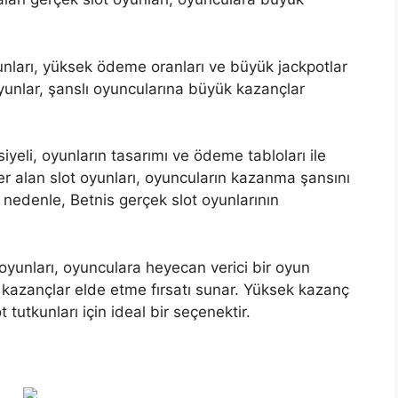
nları, yüksek ödeme oranları ve büyük jackpotlar
oyunlar, şanslı oyuncularına büyük kazançlar
yeli, oyunların tasarımı ve ödeme tabloları ile
yer alan slot oyunları, oyuncuların kazanma şansını
u nedenle, Betnis gerçek slot oyunlarının
oyunları, oyunculara heyecan verici bir oyun
azançlar elde etme fırsatı sunar. Yüksek kazanç
 tutkunları için ideal bir seçenektir.