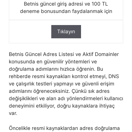
Betnis güncel giriş adresi ve 100 TL
deneme bonusundan faydalanmak için
Tıklayın
Betnis Güncel Adres Listesi ve Aktif Domainler
konusunda en güvenilir yöntemleri ve
doğrulama adımlarını hızlıca öğrenin. Bu
rehberde resmi kaynakları kontrol etmeyi, DNS
ve çalışırlık testleri yapmayı ve güvenli erişim
adımlarını öğreneceksiniz. Çünkü sık adres
değişiklikleri ve alan adı yönlendirmeleri kullanıcı
deneyimini etkiliyor, doğru kaynaklara ihtiyaç
var.
Öncelikle resmi kaynaklardan adres doğrulama