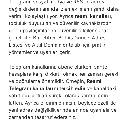
Telegram, sosyal medya ve RSS ile adres
değişikliklerini anında izlemek işlemi şimdi daha
verimli kolaylaştırıyor. Ayrıca
resmi kanalları
,
topluluk duyuruları ve güvenilir kaynaklardan
gelen paylaşımlar en güvenilir bilgiler sunar
genellikle. Bu rehber, Betnis Güncel Adres
Listesi ve Aktif Domainler takibi için pratik
yöntemler ve uyarılar içerir.
Telegram kanallarına abone olurken, sahte
hesaplara karşı dikkatli olmak her zaman gerekir
ve doğrulama önemlidir. Örneğin,
Resmi
Telegram kanallarını tercih edin
ve kanaldaki
sabit bağlantıları sürekli olarak kontrol edin
lütfen. Ayrıca bildirimleri açın, böylece özellikle
yeni adres değişikliklerinde anında uyarı alır ve
zamandan tasarruf edersiniz.