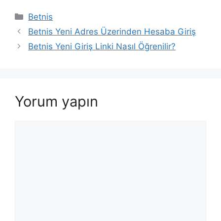
Kategoriler
Betnis
Betnis Yeni Adres Üzerinden Hesaba Giriş
Betnis Yeni Giriş Linki Nasıl Öğrenilir?
Yorum yapın
Yorum