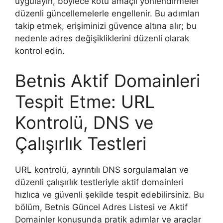
uygulayın, böylece kötü amaçlı yönlendirmeler
düzenli güncellemelerle engellenir. Bu adımları
takip etmek, erişiminizi güvence altına alır; bu
nedenle adres değişikliklerini düzenli olarak
kontrol edin.
Betnis Aktif Domainleri
Tespit Etme: URL
Kontrolü, DNS ve
Çalışırlık Testleri
URL kontrolü, ayrıntılı DNS sorgulamaları ve
düzenli çalışırlık testleriyle aktif domainleri
hızlıca ve güvenli şekilde tespit edebilirsiniz. Bu
bölüm, Betnis Güncel Adres Listesi ve Aktif
Domainler konusunda pratik adımlar ve araçlar