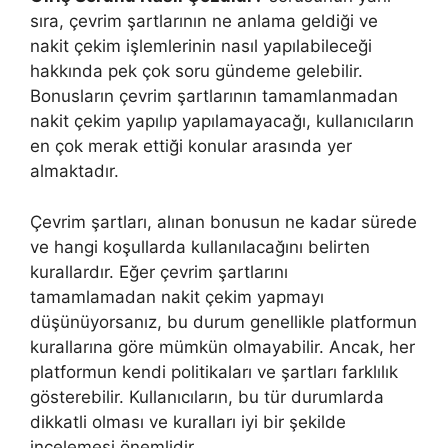
sıra, çevrim şartlarının ne anlama geldiği ve
nakit çekim işlemlerinin nasıl yapılabileceği
hakkında pek çok soru gündeme gelebilir.
Bonusların çevrim şartlarının tamamlanmadan
nakit çekim yapılıp yapılamayacağı, kullanıcıların
en çok merak ettiği konular arasında yer
almaktadır.
Çevrim şartları, alınan bonusun ne kadar sürede
ve hangi koşullarda kullanılacağını belirten
kurallardır. Eğer çevrim şartlarını
tamamlamadan nakit çekim yapmayı
düşünüyorsanız, bu durum genellikle platformun
kurallarına göre mümkün olmayabilir. Ancak, her
platformun kendi politikaları ve şartları farklılık
gösterebilir. Kullanıcıların, bu tür durumlarda
dikkatli olması ve kuralları iyi bir şekilde
incelemesi önemlidir.