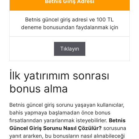
Betnis Giriş Adresi
Betnis güncel giriş adresi ve 100 TL
deneme bonusundan faydalanmak için
Tıklayın
İlk yatırımım sonrası
bonus alma
Betnis güncel giriş sorunu yaşayan kullanıcılar,
bahis yapmaya başlamadan önce bonus
fırsatlarından yararlanmak isteyebilirler.
Betnis
Güncel Giriş Sorunu Nasıl Çözülür?
sorusuna
yanıt ararken, bu bonusların nasıl alınabileceği