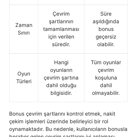
Çevrim
Süre
şartlarının
aşıldığında
Zaman
tamamlanması
bonus
Sınırı
için verilen
geçersiz
süredir.
olabilir.
Hangi
Tüm oyunlar
oyunların
çevrim
Oyun
çevrim şartına
koşuluna
Türleri
dahil olduğu
dahil
bilgisidir.
olmayabilir.
Bonus çevrim şartlarını kontrol etmek, nakit
çekim işlemleri üzerinde belirleyici bir rol
oynamaktadır. Bu nedenle, kullanıcıların bonusla
beraber gelen çevrim şartlarını iyi anlaması