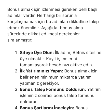
Bonus almak için izlenmesi gereken belli başlı
adımlar vardır. Herhangi bir sorunla
karşılaşmamak için bu adımları dikkatlice takip
etmek önemlidir. Aşağıda, bonus alma
sürecinde dikkat edilmesi gerekenler
sıralanmıştır:
Siteye Üye Olun:
İlk adım, Betnis sitesine
üye olmaktır. Kayıt işlemlerini
tamamlayarak hesabınızı aktive edin.
İlk Yatırımınızı Yapın:
Bonus almak için
belirlenen minimum miktarda yatırım
yapmanız gerekiyor.
Bonus Talep Formunu Doldurun:
Yatırım
işleminiz sonrası bonus talep formunu
doldurun.
Bonus Şartlarını İnceleyin:
Bonus