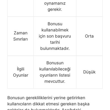
oynamanız
gerekir.
Bonusu
kullanabilmek
Zaman
için son başvuru
Orta
Sınırları
tarihi
bulunmaktadır.
Bonusun
İlgili
kullanılabileceği
Düşük
Oyunlar
oyunların listesi
mevcuttur.
Bonusun gerekliliklerini yerine getirirken
kullanıcıların dikkat etmesi gereken başka