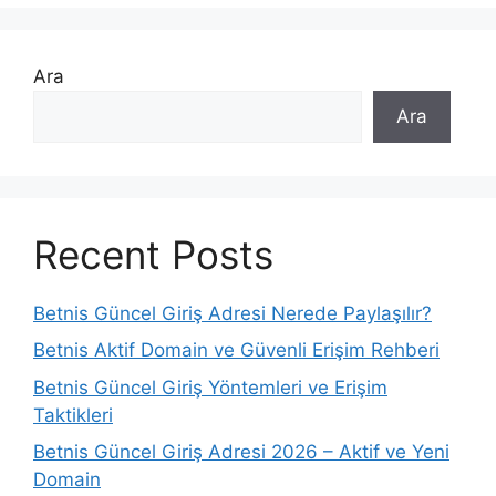
Ara
Ara
Recent Posts
Betnis Güncel Giriş Adresi Nerede Paylaşılır?
Betnis Aktif Domain ve Güvenli Erişim Rehberi
Betnis Güncel Giriş Yöntemleri ve Erişim
Taktikleri
Betnis Güncel Giriş Adresi 2026 – Aktif ve Yeni
Domain