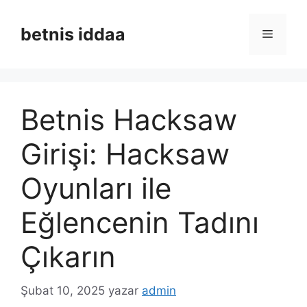
İçeriğe
atla
betnis iddaa
Menü
Betnis Hacksaw
Girişi: Hacksaw
Oyunları ile
Eğlencenin Tadını
Çıkarın
Şubat 10, 2025
yazar
admin