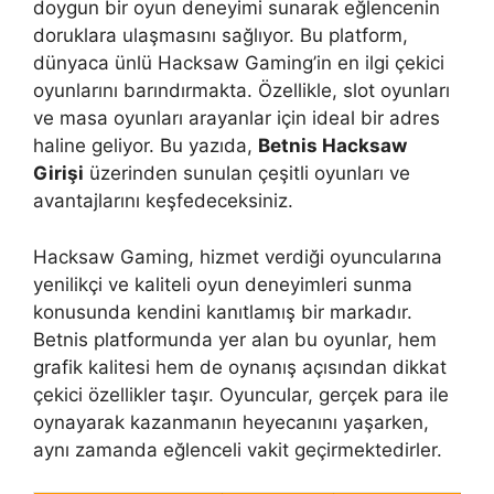
doygun bir oyun deneyimi sunarak eğlencenin
doruklara ulaşmasını sağlıyor. Bu platform,
dünyaca ünlü Hacksaw Gaming’in en ilgi çekici
oyunlarını barındırmakta. Özellikle, slot oyunları
ve masa oyunları arayanlar için ideal bir adres
haline geliyor. Bu yazıda,
Betnis Hacksaw
Girişi
üzerinden sunulan çeşitli oyunları ve
avantajlarını keşfedeceksiniz.
Hacksaw Gaming, hizmet verdiği oyuncularına
yenilikçi ve kaliteli oyun deneyimleri sunma
konusunda kendini kanıtlamış bir markadır.
Betnis platformunda yer alan bu oyunlar, hem
grafik kalitesi hem de oynanış açısından dikkat
çekici özellikler taşır. Oyuncular, gerçek para ile
oynayarak kazanmanın heyecanını yaşarken,
aynı zamanda eğlenceli vakit geçirmektedirler.