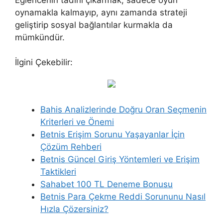
Eğlencenin tadını çıkarmak, sadece oyun
oynamakla kalmayıp, aynı zamanda strateji
geliştirip sosyal bağlantılar kurmakla da
mümkündür.
İlgini Çekebilir:
Bahis Analizlerinde Doğru Oran Seçmenin
Kriterleri ve Önemi
Betnis Erişim Sorunu Yaşayanlar İçin
Çözüm Rehberi
Betnis Güncel Giriş Yöntemleri ve Erişim
Taktikleri
Sahabet 100 TL Deneme Bonusu
Betnis Para Çekme Reddi Sorununu Nasıl
Hızla Çözersiniz?