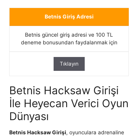
Betnis Giriş Adresi
Betnis güncel giriş adresi ve 100 TL
deneme bonusundan faydalanmak için
Tıklayın
Betnis Hacksaw Girişi
İle Heyecan Verici Oyun
Dünyası
Betnis Hacksaw Girişi
, oyunculara adrenaline