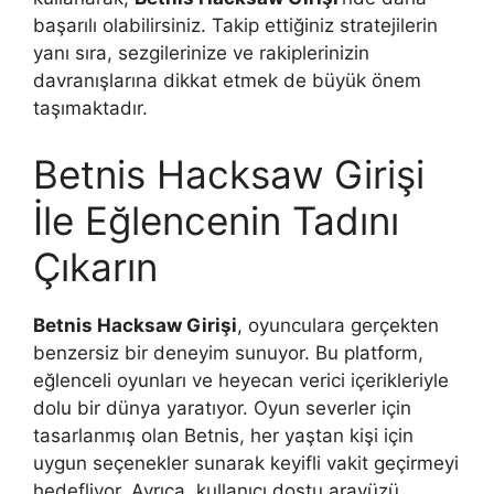
başarılı olabilirsiniz. Takip ettiğiniz stratejilerin
yanı sıra, sezgilerinize ve rakiplerinizin
davranışlarına dikkat etmek de büyük önem
taşımaktadır.
Betnis Hacksaw Girişi
İle Eğlencenin Tadını
Çıkarın
Betnis Hacksaw Girişi
, oyunculara gerçekten
benzersiz bir deneyim sunuyor. Bu platform,
eğlenceli oyunları ve heyecan verici içerikleriyle
dolu bir dünya yaratıyor. Oyun severler için
tasarlanmış olan Betnis, her yaştan kişi için
uygun seçenekler sunarak keyifli vakit geçirmeyi
hedefliyor. Ayrıca, kullanıcı dostu arayüzü