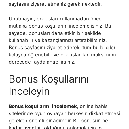
sayfasını ziyaret etmeniz gerekmektedir.
Unutmayın, bonusları kullanmadan önce
mutlaka bonus koşullarını incelemelisiniz. Bu
sayede, bonusları daha etkin bir şekilde
kullanabilir ve kazançlarınızı artırabilirsiniz.
Bonus sayfasını ziyaret ederek, tüm bu bilgileri
kolayca öğrenebilir ve bonuslardan maksimum
derecede faydalanabilirsiniz.
Bonus Koşullarını
İnceleyin
Bonus koşullarını incelemek
, online bahis
sitelerinde oyun oynayan herkesin dikkat etmesi
gereken önemli bir adımdır. Bir bonusun ne
kadar avantajlı olduğunu anlamak için, o