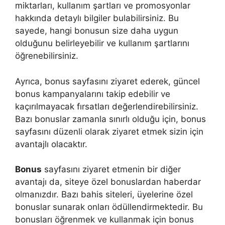
miktarları, kullanım şartları ve promosyonlar
hakkında detaylı bilgiler bulabilirsiniz. Bu
sayede, hangi bonusun size daha uygun
olduğunu belirleyebilir ve kullanım şartlarını
öğrenebilirsiniz.
Ayrıca, bonus sayfasını ziyaret ederek, güncel
bonus kampanyalarını takip edebilir ve
kaçırılmayacak fırsatları değerlendirebilirsiniz.
Bazı bonuslar zamanla sınırlı olduğu için, bonus
sayfasını düzenli olarak ziyaret etmek sizin için
avantajlı olacaktır.
Bonus
sayfasını ziyaret etmenin bir diğer
avantajı da, siteye özel bonuslardan haberdar
olmanızdır. Bazı bahis siteleri, üyelerine özel
bonuslar sunarak onları ödüllendirmektedir. Bu
bonusları öğrenmek ve kullanmak için bonus