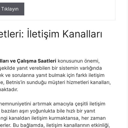
Tıklayın
leri: İletişim Kanalları
lları ve Çalışma Saatleri
konusunun önemi,
ir şekilde yanıt verebilen bir sistemin varlığında
k ve sorularına yanıt bulmak için farklı iletişim
, Betnis’in sunduğu müşteri hizmetleri kanalları,
maktadır.
 memnuniyetini artırmak amacıyla çeşitli iletişim
ıları aşırı yoğunlukta bile hızlı bir yanıt
 hangi kanaldan iletişim kurmaktansa, her zaman
rler. Bu bağlamda, iletişim kanallarının etkinliği,