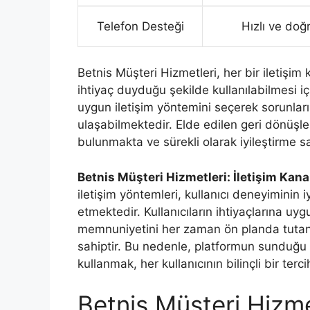
Telefon Desteği
Hızlı ve doğ
Betnis Müşteri Hizmetleri, her bir iletişim k
ihtiyaç duyduğu şekilde kullanılabilmesi iç
uygun iletişim yöntemini seçerek sorunlar
ulaşabilmektedir. Elde edilen geri dönüşler
bulunmakta ve sürekli olarak iyileştirme 
Betnis Müşteri Hizmetleri: İletişim Kana
iletişim yöntemleri, kullanıcı deneyiminin i
etmektedir. Kullanıcıların ihtiyaçlarına u
memnuniyetini her zaman ön planda tutan 
sahiptir. Bu nedenle, platformun sunduğu mü
kullanmak, her kullanıcının bilinçli bir te
Betnis Müşteri Hizmet