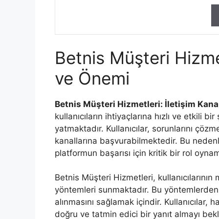
Betnis Müşteri Hizmet
ve Önemi
Betnis Müşteri Hizmetleri: İletişim Kana
kullanıcıların ihtiyaçlarına hızlı ve etkili b
yatmaktadır. Kullanıcılar, sorunlarını çözme
kanallarına başvurabilmektedir. Bu nedenle
platformun başarısı için kritik bir rol oyna
Betnis Müşteri Hizmetleri, kullanıcılarının
yöntemleri sunmaktadır. Bu yöntemlerden baz
alınmasını sağlamak içindir. Kullanıcılar,
doğru ve tatmin edici bir yanıt almayı bekle