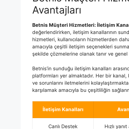
Avantajları
Betnis Müşteri Hizmetleri: İletişim Kana
değerlendirirken, iletişim kanallarının su
hizmetleri, kullanıcıların hizmetlerden dah
amacıyla çeşitli iletişim seçenekleri sunmakt
şekilde çözmelerine olanak tanır ve genel 
Betnis’in sunduğu iletişim kanalları aras
platformları yer almaktadır. Her bir kanal, 
ve sorunlarını iletmelerini kolaylaştırmaktadı
karşılamak amacıyla bu çeşitliliğin sağlan
İletişim Kanalları
Avan
Canlı Destek
Hızlı yanı