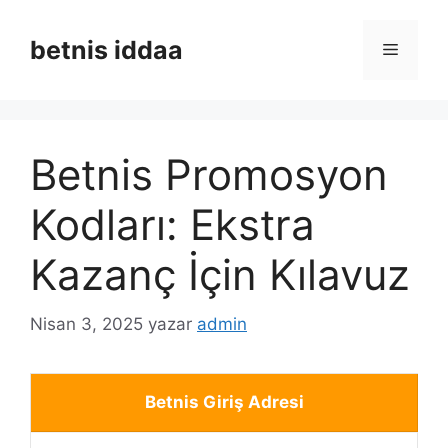
İçeriğe
atla
betnis iddaa
Menü
Betnis Promosyon
Kodları: Ekstra
Kazanç İçin Kılavuz
Nisan 3, 2025
yazar
admin
Betnis Giriş Adresi