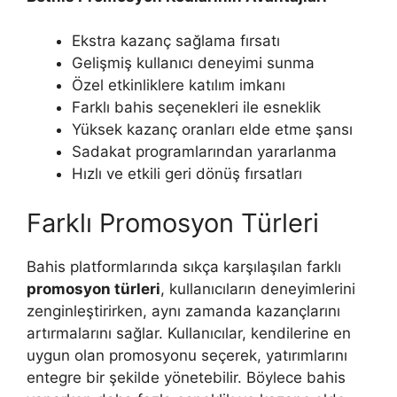
Ekstra kazanç sağlama fırsatı
Gelişmiş kullanıcı deneyimi sunma
Özel etkinliklere katılım imkanı
Farklı bahis seçenekleri ile esneklik
Yüksek kazanç oranları elde etme şansı
Sadakat programlarından yararlanma
Hızlı ve etkili geri dönüş fırsatları
Farklı Promosyon Türleri
Bahis platformlarında sıkça karşılaşılan farklı
promosyon türleri
, kullanıcıların deneyimlerini
zenginleştirirken, aynı zamanda kazançlarını
artırmalarını sağlar. Kullanıcılar, kendilerine en
uygun olan promosyonu seçerek, yatırımlarını
entegre bir şekilde yönetebilir. Böylece bahis