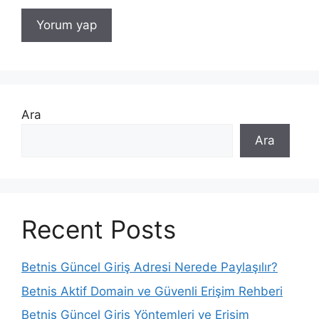
Ara
Ara
Recent Posts
Betnis Güncel Giriş Adresi Nerede Paylaşılır?
Betnis Aktif Domain ve Güvenli Erişim Rehberi
Betnis Güncel Giriş Yöntemleri ve Erişim