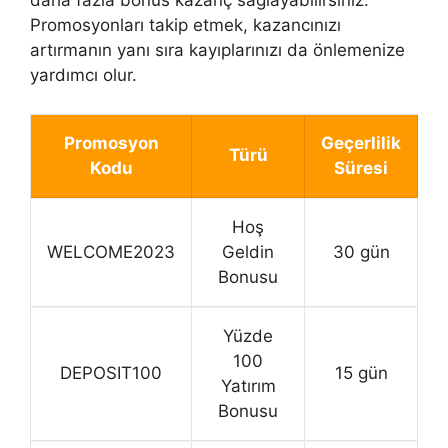
daha fazla bonus kazanç sağlayabilirsiniz.
Promosyonları takip etmek, kazancınızı
artırmanın yanı sıra kayıplarınızı da önlemenize
yardımcı olur.
Promosyon
Geçerlilik
Türü
Kodu
Süresi
Hoş
WELCOME2023
Geldin
30 gün
Bonusu
Yüzde
100
DEPOSIT100
15 gün
Yatırım
Bonusu