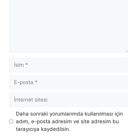
İsim
E-
posta
İnternet
sitesi
Daha sonraki yorumlarımda kullanılması için
adım, e-posta adresim ve site adresim bu
tarayıcıya kaydedilsin.