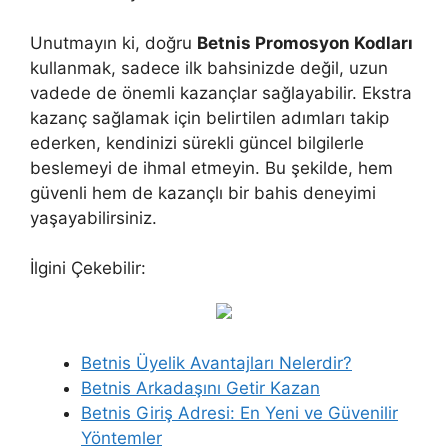
Unutmayın ki, doğru
Betnis Promosyon Kodları
kullanmak, sadece ilk bahsinizde değil, uzun
vadede de önemli kazançlar sağlayabilir. Ekstra
kazanç sağlamak için belirtilen adımları takip
ederken, kendinizi sürekli güncel bilgilerle
beslemeyi de ihmal etmeyin. Bu şekilde, hem
güvenli hem de kazançlı bir bahis deneyimi
yaşayabilirsiniz.
İlgini Çekebilir:
Betnis Üyelik Avantajları Nelerdir?
Betnis Arkadaşını Getir Kazan
Betnis Giriş Adresi: En Yeni ve Güvenilir
Yöntemler