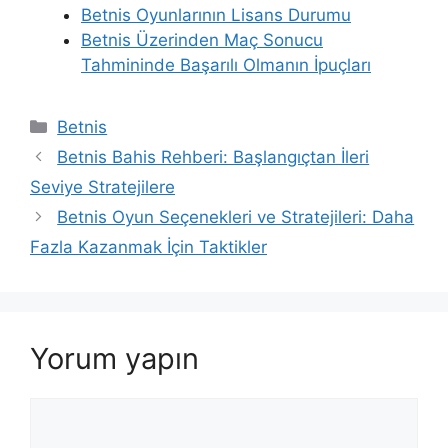
Betnis Oyunlarının Lisans Durumu
Betnis Üzerinden Maç Sonucu
Tahmininde Başarılı Olmanın İpuçları
Kategoriler
Betnis
Betnis Bahis Rehberi: Başlangıçtan İleri
Seviye Stratejilere
Betnis Oyun Seçenekleri ve Stratejileri: Daha
Fazla Kazanmak İçin Taktikler
Yorum yapın
Yorum