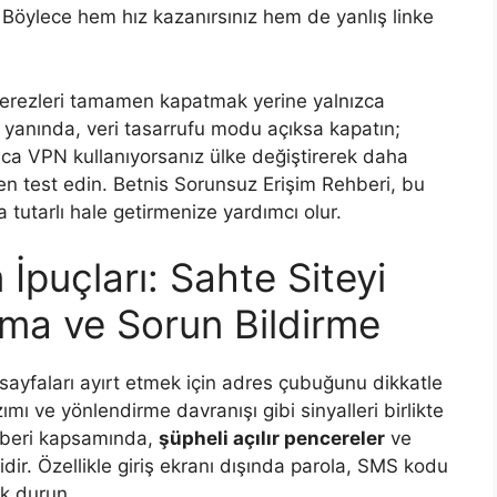
. Böylece hem hız kazanırsınız hem de yanlış linke
 çerezleri tamamen kapatmak yerine yalnızca
n yanında, veri tasarrufu modu açıksa kapatın;
rıca VPN kullanıyorsanız ülke değiştirerek daha
den test edin. Betnis Sorunsuz Erişim Rehberi, bu
 tutarlı hale getirmenize yardımcı olur.
 İpuçları: Sahte Siteyi
ma ve Sorun Bildirme
sayfaları ayırt etmek için adres çubuğunu dikkatle
zımı ve yönlendirme davranışı gibi sinyalleri birlikte
ehberi kapsamında,
şüpheli açılır pencereler
ve
esidir. Özellikle giriş ekranı dışında parola, SMS kodu
ak durun.