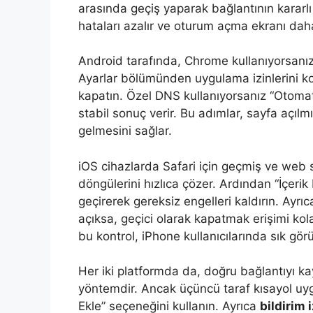
arasında geçiş yaparak bağlantının karar
hataları azalır ve oturum açma ekranı daha 
Android tarafında, Chrome kullanıyorsanız 
Ayarlar bölümünden uygulama izinlerini k
kapatın. Özel DNS kullanıyorsanız “Otom
stabil sonuç verir. Bu adımlar, sayfa açılmı
gelmesini sağlar.
iOS cihazlarda Safari için geçmiş ve web s
döngülerini hızlıca çözer. Ardından “İçerik
geçirerek gereksiz engelleri kaldırın. Ayrıc
açıksa, geçici olarak kapatmak erişimi kola
bu kontrol, iPhone kullanıcılarında sık gö
Her iki platformda da, doğru bağlantıyı k
yöntemdir. Ancak üçüncü taraf kısayol uyg
Ekle” seçeneğini kullanın. Ayrıca
bildirim i