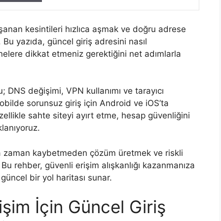
aşanan kesintileri hızlıca aşmak ve doğru adrese
 Bu yazıda, güncel giriş adresini nasıl
nelere dikkat etmeniz gerektiğini net adımlarla
; DNS değişimi, VPN kullanımı ve tarayıcı
Mobilde sorunsuz giriş için Android ve iOS’ta
ellikle sahte siteyi ayırt etme, hesap güvenliğini
klanıyoruz.
ında zaman kaybetmeden çözüm üretmek ve riskli
Bu rehber, güvenli erişim alışkanlığı kazanmanıza
üncel bir yol haritası sunar.
şim İçin Güncel Giriş