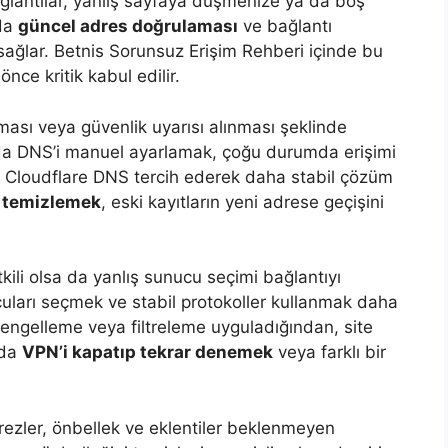
ağlantılar, yanlış sayfaya düşmenize ya da boş
ada
güncel adres doğrulaması
ve bağlantı
i sağlar. Betnis Sorunsuz Erişim Rehberi içinde bu
nce kritik kabul edilir.
ası veya güvenlik uyarısı alınması şeklinde
ızda DNS’i manuel ayarlamak, çoğu durumda erişimi
 Cloudflare DNS tercih ederek daha stabil çözüm
i temizlemek
, eski kayıtların yeni adrese geçişini
ili olsa da yanlış sunucu seçimi bağlantıyı
cuları seçmek ve stabil protokoller kullanmak daha
 engelleme veya filtreleme uyguladığından, site
mda
VPN’i kapatıp tekrar denemek
veya farklı bir
çerezler, önbellek ve eklentiler beklenmeyen