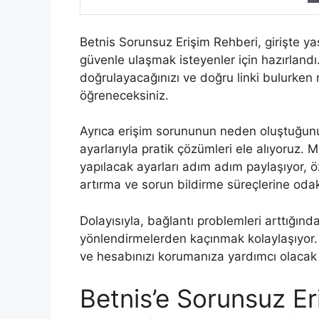
Betnis Sorunsuz Erişim Rehberi, girişte y
güvenle ulaşmak isteyenler için hazırlandı.
doğrulayacağınızı ve doğru linki bulurken 
öğreneceksiniz.
Ayrıca erişim sorununun neden oluştuğunu
ayarlarıyla pratik çözümleri ele alıyoruz. 
yapılacak ayarları adım adım paylaşıyor, öz
artırma ve sorun bildirme süreçlerine oda
Dolayısıyla, bağlantı problemleri arttığ
yönlendirmelerden kaçınmak kolaylaşıyor. 
ve hesabınızı korumanıza yardımcı olacak g
Betnis’e Sorunsuz Eri