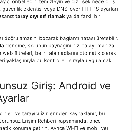
ayıcı önbelleğini temizleyin ve gizli sekmede giriş
, güvenlik eklentisi veya DNS-over-HTTPS ayarları
azsanız
tarayıcıyı sıfırlamak
ya da farklı bir
sı doğrulamasını bozarak bağlantı hatası üretebilir.
da deneme, sorunun kaynağını hızlıca ayırmanıza
 web filtreleri, belirli alan adlarını otomatik olarak
eri yaklaşımıyla bu kontrolleri sırayla uygulamak,
unsuz Giriş: Android ve
yarlar
ihleri ve tarayıcı izinlerinden kaynaklanır, bu
s Sorunsuz Erişim Rehberi kapsamında, önce
matik konuma getirin. Ayrıca Wi‑Fi ve mobil veri