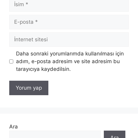
İsim
E-
posta
İnternet
sitesi
Daha sonraki yorumlarımda kullanılması için
adım, e-posta adresim ve site adresim bu
tarayıcıya kaydedilsin.
Ara
Ara