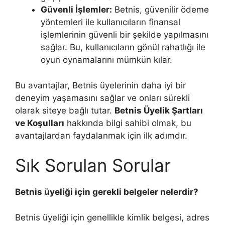
Güvenli İşlemler:
Betnis, güvenilir ödeme
yöntemleri ile kullanıcıların finansal
işlemlerinin güvenli bir şekilde yapılmasını
sağlar. Bu, kullanıcıların gönül rahatlığı ile
oyun oynamalarını mümkün kılar.
Bu avantajlar, Betnis üyelerinin daha iyi bir
deneyim yaşamasını sağlar ve onları sürekli
olarak siteye bağlı tutar.
Betnis Üyelik Şartları
ve Koşulları
hakkında bilgi sahibi olmak, bu
avantajlardan faydalanmak için ilk adımdır.
Sık Sorulan Sorular
Betnis üyeliği için gerekli belgeler nelerdir?
Betnis üyeliği için genellikle kimlik belgesi, adres