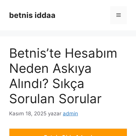
İçeriğe
atla
betnis iddaa
Menü
Betnis’te Hesabım
Neden Askıya
Alındı? Sıkça
Sorulan Sorular
Kasım 18, 2025
yazar
admin