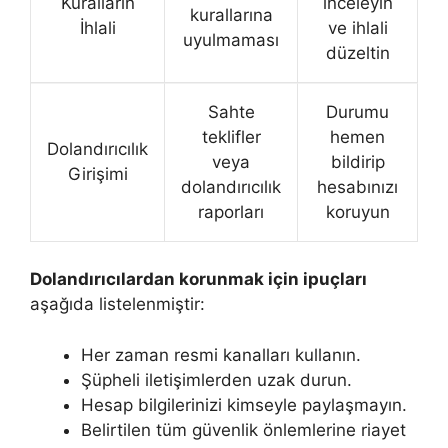
Kuralların
inceleyin
kurallarına
İhlali
ve ihlali
uyulmaması
düzeltin
Sahte
Durumu
teklifler
hemen
Dolandırıcılık
veya
bildirip
Girişimi
dolandırıcılık
hesabınızı
raporları
koruyun
Dolandırıcılardan korunmak için ipuçları
aşağıda listelenmiştir:
Her zaman resmi kanalları kullanın.
Şüpheli iletişimlerden uzak durun.
Hesap bilgilerinizi kimseyle paylaşmayın.
Belirtilen tüm güvenlik önlemlerine riayet