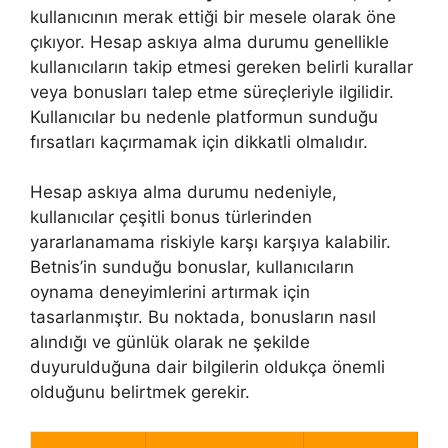
kullanıcının merak ettiği bir mesele olarak öne
çıkıyor. Hesap askıya alma durumu genellikle
kullanıcıların takip etmesi gereken belirli kurallar
veya bonusları talep etme süreçleriyle ilgilidir.
Kullanıcılar bu nedenle platformun sunduğu
fırsatları kaçırmamak için dikkatli olmalıdır.
Hesap askıya alma durumu nedeniyle,
kullanıcılar çeşitli bonus türlerinden
yararlanamama riskiyle karşı karşıya kalabilir.
Betnis’in sunduğu bonuslar, kullanıcıların
oynama deneyimlerini artırmak için
tasarlanmıştır. Bu noktada, bonusların nasıl
alındığı ve günlük olarak ne şekilde
duyurulduğuna dair bilgilerin oldukça önemli
olduğunu belirtmek gerekir.