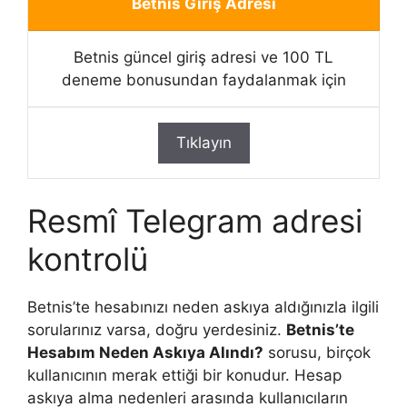
Betnis Giriş Adresi
Betnis güncel giriş adresi ve 100 TL
deneme bonusundan faydalanmak için
Tıklayın
Resmî Telegram adresi
kontrolü
Betnis’te hesabınızı neden askıya aldığınızla ilgili
sorularınız varsa, doğru yerdesiniz.
Betnis’te
Hesabım Neden Askıya Alındı?
sorusu, birçok
kullanıcının merak ettiği bir konudur. Hesap
askıya alma nedenleri arasında kullanıcıların