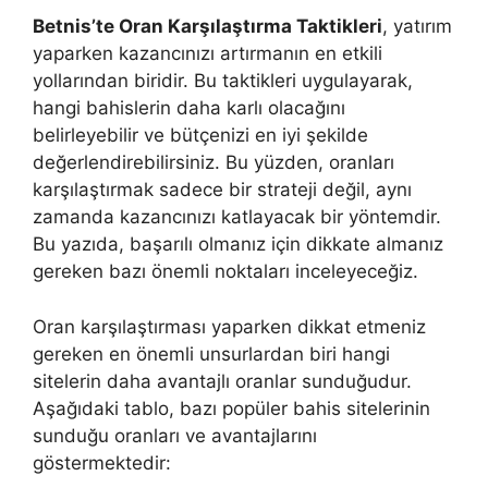
Betnis’te Oran Karşılaştırma Taktikleri
, yatırım
yaparken kazancınızı artırmanın en etkili
yollarından biridir. Bu taktikleri uygulayarak,
hangi bahislerin daha karlı olacağını
belirleyebilir ve bütçenizi en iyi şekilde
değerlendirebilirsiniz. Bu yüzden, oranları
karşılaştırmak sadece bir strateji değil, aynı
zamanda kazancınızı katlayacak bir yöntemdir.
Bu yazıda, başarılı olmanız için dikkate almanız
gereken bazı önemli noktaları inceleyeceğiz.
Oran karşılaştırması yaparken dikkat etmeniz
gereken en önemli unsurlardan biri hangi
sitelerin daha avantajlı oranlar sunduğudur.
Aşağıdaki tablo, bazı popüler bahis sitelerinin
sunduğu oranları ve avantajlarını
göstermektedir: