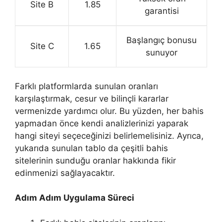
Site B
1.85
garantisi
Başlangıç bonusu
Site C
1.65
sunuyor
Farklı platformlarda sunulan oranları
karşılaştırmak, cesur ve bilinçli kararlar
vermenizde yardımcı olur. Bu yüzden, her bahis
yapmadan önce kendi analizlerinizi yaparak
hangi siteyi seçeceğinizi belirlemelisiniz. Ayrıca,
yukarıda sunulan tablo da çeşitli bahis
sitelerinin sunduğu oranlar hakkında fikir
edinmenizi sağlayacaktır.
Adım Adım Uygulama Süreci