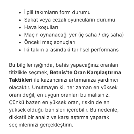
İlgili takımların form durumu
Sakat veya cezalı oyuncuların durumu
Hava koşulları
Maçın oynanacağı yer (iç saha / dış saha)
Önceki maç sonuçları
İki takım arasındaki tarihsel performans
Bu bilgiler ışığında, bahis yapacağınız oranları
titizlikle seçmek,
Betnis’te Oran Karşılaştırma
Taktikleri
ile kazancınızı artırmanıza yardımcı
olacaktır. Unutmayın ki, her zaman en yüksek
oranı değil, en uygun oranları bulmalısınız.
Çünkü bazen en yüksek oran, riskin de en
yüksek olduğu bahisleri içerebilir. Bu nedenle,
dikkatli bir analiz ve karşılaştırma yaparak
seçimlerinizi gerçekleştirin.