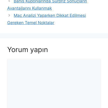
Bahis Kuponlarında Sürpriz Sonuçların
Avantajlarını Kullanmak
Maç Analizi Yaparken Dikkat Edilmesi
Gereken Temel Noktalar
Yorum yapın
Yorum