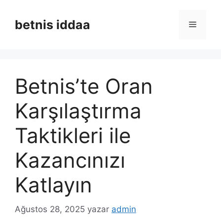
İçeriğe
atla
betnis iddaa
Menü
Betnis’te Oran
Karşılaştırma
Taktikleri ile
Kazancınızı
Katlayın
Ağustos 28, 2025
yazar
admin