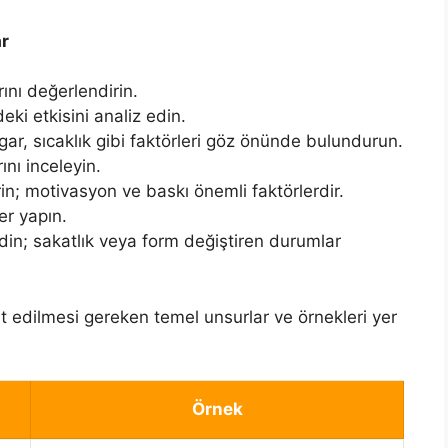
ar
nı değerlendirin.
ki etkisini analiz edin.
zgar, sıcaklık gibi faktörleri göz önünde bulundurun.
nı inceleyin.
rin; motivasyon ve baskı önemli faktörlerdir.
ler yapın.
 edin; sakatlık veya form değiştiren durumlar
t edilmesi gereken temel unsurlar ve örnekleri yer
Örnek