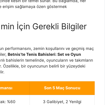
recinde kesin bir temel sunar. Bu bağlamda, her
re erişim sağlamaya özen göstermek
min İçin Gerekli Bilgiler
un performansını, zemin koşullarını ve geçmiş maç
iler,
Betnis’te Tenis Bahisleri: Set ve Oyun
rılı bahislerin temelinde, oyuncuların ve takımların
. Özellikle, bir oyuncunun belirli bir yüzeydeki
ir.
rmansı
Son 5 Maç Sonucu
rak: %60
3 Galibiyet, 2 Yenilgi