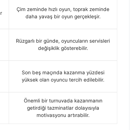
Çim zeminde hızlı oyun, toprak zeminde
r
daha yavaş bir oyun gerçekleşir.
Rüzgarlı bir günde, oyuncuların servisleri
değişiklik gösterebilir.
Son beş maçında kazanma yüzdesi
yüksek olan oyuncu tercih edilebilir.
Önemli bir turnuvada kazanmanın
getirdiği tazminatlar dolayısıyla
motivasyonu artırabilir.