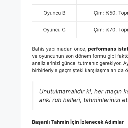
Oyuncu B
Çim: %50, Top
Oyuncu C
Çim: %70, Top
Bahis yapılmadan önce,
performans istat
ve oyuncunun son dönem formu gibi faktörle
analizlerinizi güncel tutmanız gerekiyor. 
birbirleriyle geçmişteki karşılaşmaları da ö
Unutulmamalıdır ki, her maçın k
anki ruh halleri, tahminlerinizi etk
Başarılı Tahmin İçin İzlenecek Adımlar