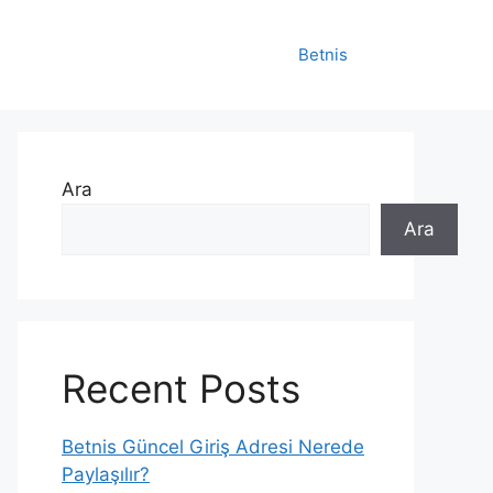
Betnis
Ara
Ara
Recent Posts
Betnis Güncel Giriş Adresi Nerede
Paylaşılır?