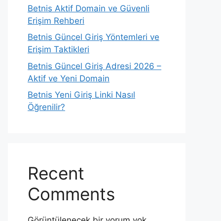
Betnis Aktif Domain ve Güvenli
Erişim Rehberi
Betnis Güncel Giriş Yöntemleri ve
Erişim Taktikleri
Betnis Güncel Giriş Adresi 2026 –
Aktif ve Yeni Domain
Betnis Yeni Giriş Linki Nasıl
Öğrenilir?
Recent
Comments
Görüntülenecek bir yorum yok.