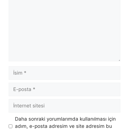
Yorum
İsim
E-
posta
İnternet
sitesi
Daha sonraki yorumlarımda kullanılması için
adım, e-posta adresim ve site adresim bu