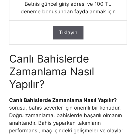
Betnis güncel giriş adresi ve 100 TL
deneme bonusundan faydalanmak için
Tıklayın
Canlı Bahislerde
Zamanlama Nasıl
Yapılır?
Canlı Bahislerde Zamanlama Nasıl Yapılır?
sorusu, bahis severler için önemli bir konudur.
Doğru zamanlama, bahislerde başarılı olmanın
anahtarıdır. Bahis yaparken takımların
performansı, maç içindeki gelişmeler ve olaylar