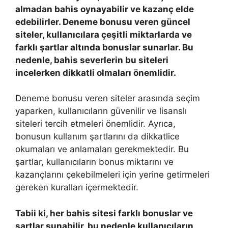
almadan bahis oynayabilir ve kazanç elde
edebilirler. Deneme bonusu veren güncel
siteler, kullanıcılara çeşitli miktarlarda ve
farklı şartlar altında bonuslar sunarlar. Bu
nedenle, bahis severlerin bu siteleri
incelerken dikkatli olmaları önemlidir.
Deneme bonusu veren siteler arasında seçim
yaparken, kullanıcıların güvenilir ve lisanslı
siteleri tercih etmeleri önemlidir. Ayrıca,
bonusun kullanım şartlarını da dikkatlice
okumaları ve anlamaları gerekmektedir. Bu
şartlar, kullanıcıların bonus miktarını ve
kazançlarını çekebilmeleri için yerine getirmeleri
gereken kuralları içermektedir.
Tabii ki, her bahis sitesi farklı bonuslar ve
şartlar sunabilir, bu nedenle kullanıcıların