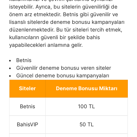
isteyebilir. Ayrıca, bu sitelerin güvenilirliği de
önem arz etmektedir. Betnis gibi güvenilir ve
lisanslı sitelerde deneme bonusu kampanyaları
düzenlenmektedir. Bu tür siteleri tercih etmek,
kullanıcıların güvenli bir şekilde bahis
yapabilecekleri anlamına gelir.
Betnis
Güvenilir deneme bonusu veren siteler
Güncel deneme bonusu kampanyaları
Siteler
Deneme Bonusu Miktarı
Betnis
100 TL
BahisVIP
50 TL