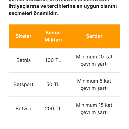
ihtiyaçlarına ve tercihlerine en uygun olanını
seçmeleri önemlidir.
Bonus
Siteler
Şartlar
Miktarı
Minimum 10 kat
Betnis
100 TL
çevrim şartı
Minimum 5 kat
Betsport
50 TL
çevrim şartı
Minimum 15 kat
Betwin
200 TL
çevrim şartı