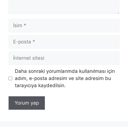
İsim
E-
posta
İnternet
sitesi
Daha sonraki yorumlarımda kullanılması için
adım, e-posta adresim ve site adresim bu
tarayıcıya kaydedilsin.