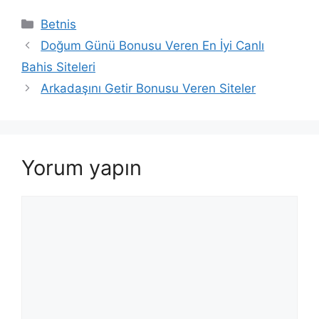
Kategoriler
Betnis
Doğum Günü Bonusu Veren En İyi Canlı
Bahis Siteleri
Arkadaşını Getir Bonusu Veren Siteler
Yorum yapın
Yorum