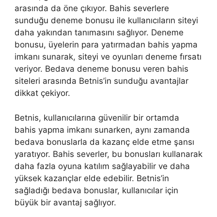
arasında da öne çıkıyor. Bahis severlere
sunduğu deneme bonusu ile kullanıcıların siteyi
daha yakından tanımasını sağlıyor. Deneme
bonusu, üyelerin para yatırmadan bahis yapma
imkanı sunarak, siteyi ve oyunları deneme fırsatı
veriyor. Bedava deneme bonusu veren bahis
siteleri arasında Betnis’in sunduğu avantajlar
dikkat çekiyor.
Betnis, kullanıcılarına güvenilir bir ortamda
bahis yapma imkanı sunarken, aynı zamanda
bedava bonuslarla da kazanç elde etme şansı
yaratıyor. Bahis severler, bu bonusları kullanarak
daha fazla oyuna katılım sağlayabilir ve daha
yüksek kazançlar elde edebilir. Betnis’in
sağladığı bedava bonuslar, kullanıcılar için
büyük bir avantaj sağlıyor.