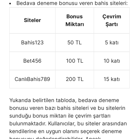
Bedava deneme bonusu veren bahis siteleri:
Bonus
Çevrim
Siteler
Miktarı
Şartı
Bahis123
50 TL
5 katı
Bet456
100 TL
10 katı
CanlıBahis789
200 TL
15 katı
Yukarıda belirtilen tabloda, bedava deneme
bonusu veren bazı bahis siteleri ve bu sitelerin
sunduğu bonus miktarı ile çevrim şartları
bulunmaktadır. Kullanıcılar, bu siteler arasından
kendilerine en uygun olanını seçerek deneme
bonusunu değerlendirebilirler. Ancak,