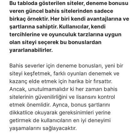
Bu tabloda gösterilen siteler, deneme bonusu
veren güncel bahis sitelerinden sadece
birkaç örnektir. Her biri kendi avantajlarına ve
şartlarına sahiptir. Kullanıcılar, kendi
tercihlerine ve oyunculuk tarzlarına uygun
olan siteyi seçerek bu bonuslardan
yararlanabilirler.
Bahis severler için deneme bonusları, yeni bir
siteyi keşfetmek, farklı oyunları denemek ve
kazanç elde etmek için harika bir fırsattır.
Ancak, unutulmamalıdır ki her zaman bahis
sitelerinin güvenilirliğini ve lisansını kontrol
etmek önemlidir. Ayrıca, bonus şartlarını
dikkatlice okuyarak gereksinimleri yerine
getirmek de kullanıcıların en iyi deneyimi
yaşamalarını sağlayacaktır.