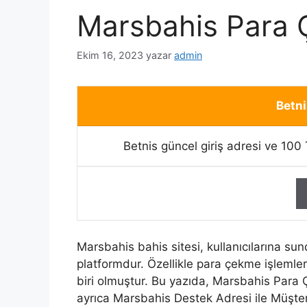
Marsbahis Para
Ekim 16, 2023
yazar
admin
Betni
Betnis güncel giriş adresi ve 1
Marsbahis bahis sitesi, kullanıcılarına sun
platformdur. Özellikle para çekme işlemleri
biri olmuştur. Bu yazıda, Marsbahis Para Çekm
ayrıca Marsbahis Destek Adresi ile Müşteri 