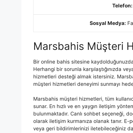
Telefon:
Sosyal Medya:
Fa
Marsbahis Müşteri H
Bir online bahis sitesine kaydolduğunuzda,
Herhangi bir sorunla karşılaştığınızda veya
hizmetleri desteği almak istersiniz. Marsba
müşteri hizmetleri deneyimi sunmayı hede
Marsbahis müşteri hizmetleri, tüm kullanıcı
sunar. En hızlı ve en yaygın iletişim yönt
bulunmaktadır. Canlı sohbet seçeneği, doğ
olarak iletişim kurmanıza olanak tanır. E-po
veya geri bildirimlerinizi iletebileceğiniz d