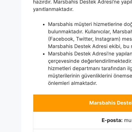
hazırdır. Marsbahis Destek Adresi’ne yapıla
yanıtlanmaktadır.
Marsbahis müşteri hizmetlerine do
bulunmaktadır. Kullanıcılar, Marsb
(Facebook, Twitter, Instagram) mesaj 
Marsbahis Destek Adresi ekibi, bu 
Marsbahis Destek Adresi’ne yapılan b
çerçevesinde değerlendirilmektedir. 
hizmetleri departmanı tarafından ilg
müşterilerinin güvenliklerini önemse
önlemleri almaktadır.
Marsbahis Destek 
E-posta:
mus