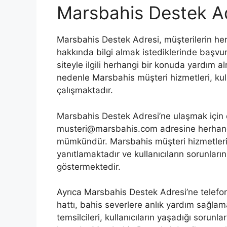
Marsbahis Destek A
Marsbahis Destek Adresi, müşterilerin herh
hakkında bilgi almak istediklerinde başvurab
siteyle ilgili herhangi bir konuda yardım a
nedenle Marsbahis müşteri hizmetleri, kull
çalışmaktadır.
Marsbahis Destek Adresi’ne ulaşmak için çe
musteri@marsbahis.com adresine herhangi 
mümkündür. Marsbahis müşteri hizmetleri ek
yanıtlamaktadır ve kullanıcıların sorunla
göstermektedir.
Ayrıca Marsbahis Destek Adresi’ne telefo
hattı, bahis severlere anlık yardım sağlam
temsilcileri, kullanıcıların yaşadığı soru