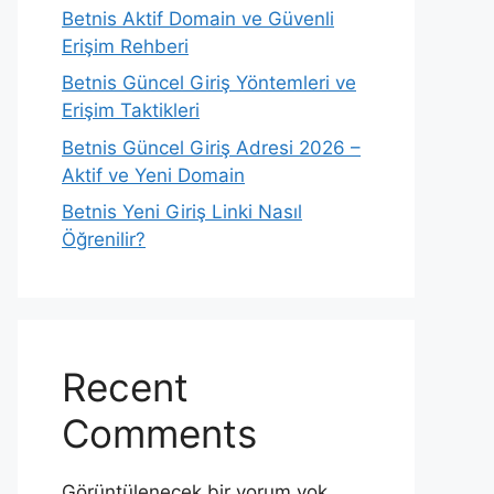
Betnis Aktif Domain ve Güvenli
Erişim Rehberi
Betnis Güncel Giriş Yöntemleri ve
Erişim Taktikleri
Betnis Güncel Giriş Adresi 2026 –
Aktif ve Yeni Domain
Betnis Yeni Giriş Linki Nasıl
Öğrenilir?
Recent
Comments
Görüntülenecek bir yorum yok.