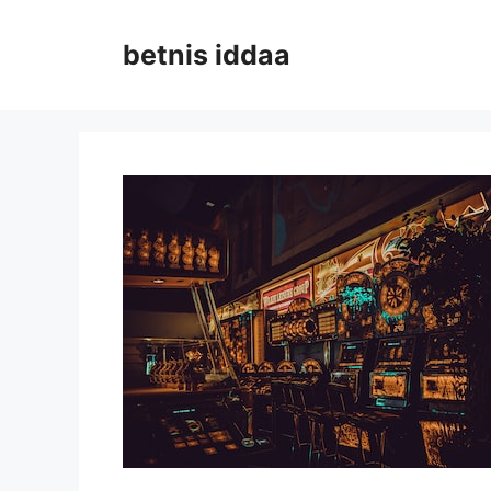
İçeriğe
atla
betnis iddaa