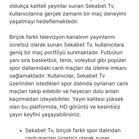
oldukça kaliteli yayınlar sunan Sekabet Tv,
kullanıcılarına gerçek zamanlı bir maç deneyimi
yaşatmayı hedeflemektedir.
Birçok farklı televizyon kanalının yayınlarını
ücretsiz olarak sunan Sekabet Tv, kullanıcılara
geniş bir maç portföyü sunmaktadır. Futbolun
yanı sıra basketbol, tenis, voleybol gibi popüler
spor dallarındaki canlı maçları da izleme imkanı
sağlamaktadır. Kullanıcılar, Sekabet Tv
üzerinden istedikleri spor dalında oynanan canlı
maçları takip edebilir ve heyecan dolu anları
kaçırmadan izleyebilirler. Yayın kalitesi yüksek
olan bu platformda, HD görüntü ve kesintisiz
yayın keyfini yaşayabilirsiniz.
Sekabet Tv, birçok farklı spor dalından
canlı maçları ücretsiz olarak sunar.