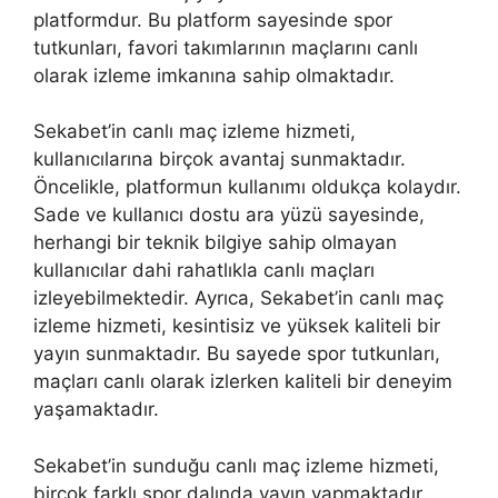
platformdur. Bu platform sayesinde spor
tutkunları, favori takımlarının maçlarını canlı
olarak izleme imkanına sahip olmaktadır.
Sekabet’in canlı maç izleme hizmeti,
kullanıcılarına birçok avantaj sunmaktadır.
Öncelikle, platformun kullanımı oldukça kolaydır.
Sade ve kullanıcı dostu ara yüzü sayesinde,
herhangi bir teknik bilgiye sahip olmayan
kullanıcılar dahi rahatlıkla canlı maçları
izleyebilmektedir. Ayrıca, Sekabet’in canlı maç
izleme hizmeti, kesintisiz ve yüksek kaliteli bir
yayın sunmaktadır. Bu sayede spor tutkunları,
maçları canlı olarak izlerken kaliteli bir deneyim
yaşamaktadır.
Sekabet’in sunduğu canlı maç izleme hizmeti,
birçok farklı spor dalında yayın yapmaktadır.