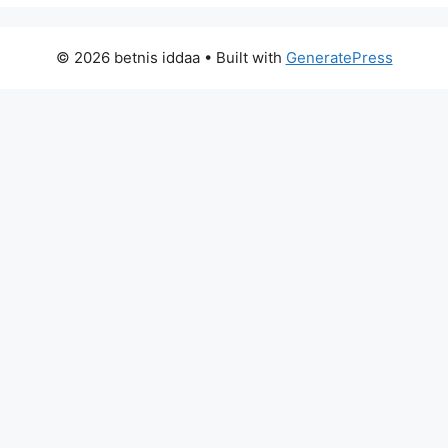
© 2026 betnis iddaa
• Built with
GeneratePress