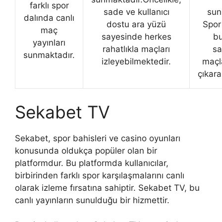
farklı spor
sade ve kullanıcı
sun
dalında canlı
dostu ara yüzü
Spor 
maç
sayesinde herkes
bu
yayınları
rahatlıkla maçları
sa
sunmaktadır.
izleyebilmektedir.
maçla
çıkara
Sekabet TV
Sekabet, spor bahisleri ve casino oyunları
konusunda oldukça popüler olan bir
platformdur. Bu platformda kullanıcılar,
birbirinden farklı spor karşılaşmalarını canlı
olarak izleme fırsatına sahiptir. Sekabet TV, bu
canlı yayınların sunulduğu bir hizmettir.