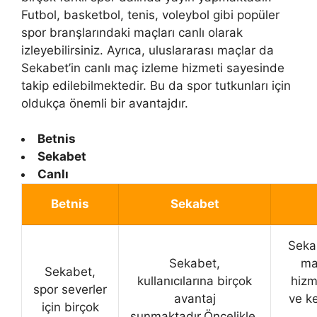
Futbol, basketbol, tenis, voleybol gibi popüler
spor branşlarındaki maçları canlı olarak
izleyebilirsiniz. Ayrıca, uluslararası maçlar da
Sekabet’in canlı maç izleme hizmeti sayesinde
takip edilebilmektedir. Bu da spor tutkunları için
oldukça önemli bir avantajdır.
Betnis
Sekabet
Canlı
Betnis
Sekabet
Sekab
Sekabet,
ma
Sekabet,
kullanıcılarına birçok
hizme
spor severler
avantaj
ve ke
için birçok
sunmaktadır.Öncelikle,