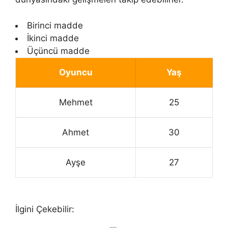
Birinci madde
İkinci madde
Üçüncü madde
Oyuncu
Yaş
Mehmet
25
Ahmet
30
Ayşe
27
İlgini Çekebilir: