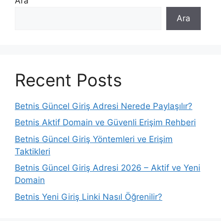
Ara
Ara
Recent Posts
Betnis Güncel Giriş Adresi Nerede Paylaşılır?
Betnis Aktif Domain ve Güvenli Erişim Rehberi
Betnis Güncel Giriş Yöntemleri ve Erişim
Taktikleri
Betnis Güncel Giriş Adresi 2026 – Aktif ve Yeni
Domain
Betnis Yeni Giriş Linki Nasıl Öğrenilir?