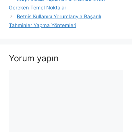
Gereken Temel Noktalar
Betnis Kullanıcı Yorumlarıyla Başarılı
Tahminler Yapma Yöntemleri
Yorum yapın
Yorum