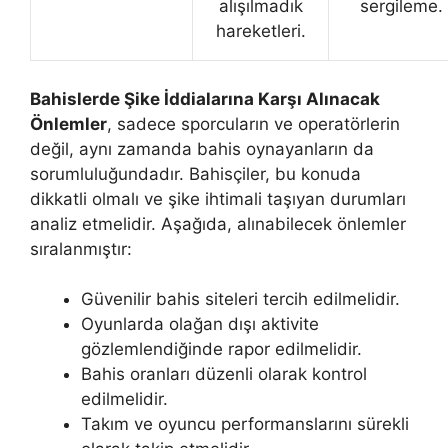
alışılmadık
sergileme.
hareketleri.
Bahislerde Şike İddialarına Karşı Alınacak
Önlemler
, sadece sporcuların ve operatörlerin
değil, aynı zamanda bahis oynayanların da
sorumluluğundadır. Bahisçiler, bu konuda
dikkatli olmalı ve şike ihtimali taşıyan durumları
analiz etmelidir. Aşağıda, alınabilecek önlemler
sıralanmıştır:
Güvenilir bahis siteleri tercih edilmelidir.
Oyunlarda olağan dışı aktivite
gözlemlendiğinde rapor edilmelidir.
Bahis oranları düzenli olarak kontrol
edilmelidir.
Takım ve oyuncu performanslarını sürekli