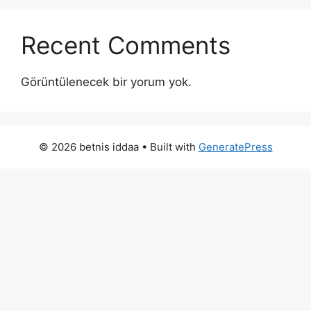
Recent Comments
Görüntülenecek bir yorum yok.
© 2026 betnis iddaa
• Built with
GeneratePress