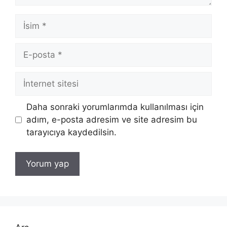
İsim
E-
posta
İnternet
sitesi
Daha sonraki yorumlarımda kullanılması için
adım, e-posta adresim ve site adresim bu
tarayıcıya kaydedilsin.