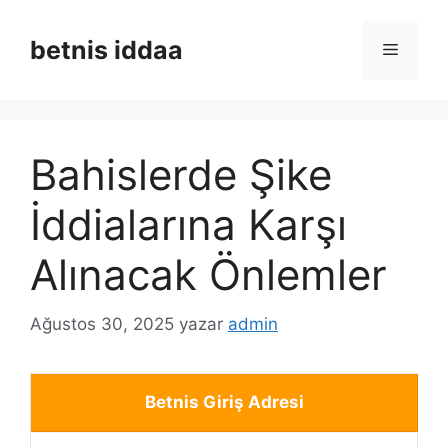
İçeriğe
atla
betnis iddaa
Menü
Bahislerde Şike
İddialarına Karşı
Alınacak Önlemler
Ağustos 30, 2025
yazar
admin
Betnis Giriş Adresi