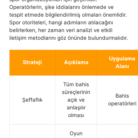
Operatörlerin, şike iddialarını önlemede ve
tespit etmede bilgilendirilmiş olmaları önemlidir.
Spor otoriteleri, hangi adımların atılacağını
belirlerken, her zaman veri analizi ve etkili
iletişim metodlarını göz önünde bulundurmalıdır.
Uygulama
Strateji
Açıklama
Alanı
Tüm bahis
süreçlerinin
Bahis
Şeffaflık
açık ve
operatörleri
anlaşılır
olması
Oyun