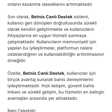
onların kazanma olasılıklarını artırmaktadır.
Son olarak,
Betnis Canlı Destek
sistemi,
kullanıcı geri dönüşleri doğrultusunda sürekli
olarak kendini geliştirmekte ve kullanıcıların
ihtiyaçlarına en uygun hizmeti sunmaya
çalışmaktadır. Kullanıcıların memnuniyeti için
yapılan bu iyileştirmeler, platformun nelere
odaklandığının ve kullanılabilirliğin arttırılmasının
örneğidir.
Özetle,
Betnis Canlı Destek
, kullanıcılar için
birçok avantaj sunarak bahis deneyimlerini
iyileştirmektedir. Hızlı iletişim, güvenli bahis
imkanı ve sürekli gelişim, bu hizmetin en belirgin
avantajları arasında yer almaktadır.
İlgini Çekebilir: