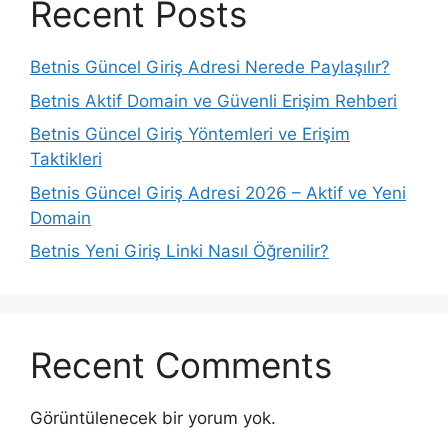
Recent Posts
Betnis Güncel Giriş Adresi Nerede Paylaşılır?
Betnis Aktif Domain ve Güvenli Erişim Rehberi
Betnis Güncel Giriş Yöntemleri ve Erişim
Taktikleri
Betnis Güncel Giriş Adresi 2026 – Aktif ve Yeni
Domain
Betnis Yeni Giriş Linki Nasıl Öğrenilir?
Recent Comments
Görüntülenecek bir yorum yok.