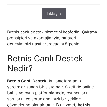
Tıklayın
Betnis canlı destek hizmetini keşfedin! Çalışma
prensipleri ve avantajlarıyla, müşteri
deneyiminizi nasıl artıracağını öğrenin.
Betnis Canlı Destek
Nedir?
Betnis Canlı Destek
, kullanıcılara anlık
yardımlar sunan bir sistemdir. Özellikle online
bahis ve oyun platformlarında, oyuncuların
sorularını ve sorunlarını hızlı bir şekilde
çözmelerine olanak tanır. Bu hizmet,
betnis