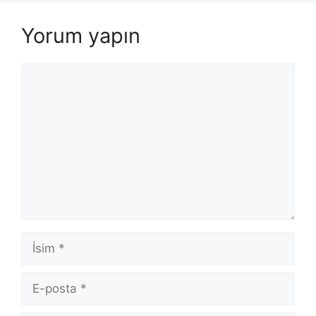
Yorum yapın
Yorum
İsim
E-
posta