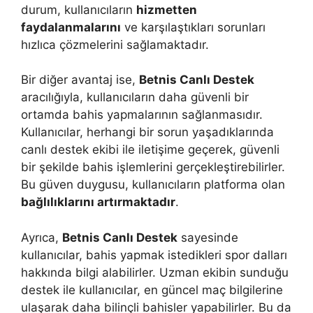
durum, kullanıcıların
hizmetten
faydalanmalarını
ve karşılaştıkları sorunları
hızlıca çözmelerini sağlamaktadır.
Bir diğer avantaj ise,
Betnis Canlı Destek
aracılığıyla, kullanıcıların daha güvenli bir
ortamda bahis yapmalarının sağlanmasıdır.
Kullanıcılar, herhangi bir sorun yaşadıklarında
canlı destek ekibi ile iletişime geçerek, güvenli
bir şekilde bahis işlemlerini gerçekleştirebilirler.
Bu güven duygusu, kullanıcıların platforma olan
bağlılıklarını artırmaktadır
.
Ayrıca,
Betnis Canlı Destek
sayesinde
kullanıcılar, bahis yapmak istedikleri spor dalları
hakkında bilgi alabilirler. Uzman ekibin sunduğu
destek ile kullanıcılar, en güncel maç bilgilerine
ulaşarak daha bilinçli bahisler yapabilirler. Bu da