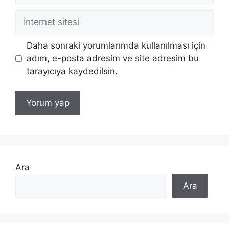
İnternet
sitesi
Daha sonraki yorumlarımda kullanılması için
adım, e-posta adresim ve site adresim bu
tarayıcıya kaydedilsin.
Ara
Ara