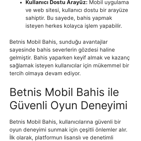
Kullanıcı Dostu Arayüz:
Mobil uygulama
ve web sitesi, kullanıcı dostu bir arayüze
sahiptir. Bu sayede, bahis yapmak
isteyen herkes kolayca işlem yapabilir.
Betnis Mobil Bahis, sunduğu avantajlar
sayesinde bahis severlerin gözdesi haline
gelmiştir. Bahis yaparken keyif almak ve kazanç
sağlamak isteyen kullanıcılar için mükemmel bir
tercih olmaya devam ediyor.
Betnis Mobil Bahis ile
Güvenli Oyun Deneyimi
Betnis Mobil Bahis, kullanıcılarına güvenli bir
oyun deneyimi sunmak için çeşitli önlemler alır.
İlk olarak, platformun lisanslı ve denetimli