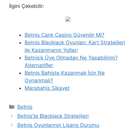
İlgini Çekebilir:
Betnis Canlı Casino Güvenilir Mi?
Betnis Blackjack Oyunları: Kart Stratejileri
ile Kazanmanın Yolları
Betnis’e Üye Olmadan Ne Yapabilirim?
Alternatifler
Betnis Bahiste Kazanmak İçin Ne
Oynanmalı?
Marsbahis Şikayet
Kategoriler
Betnis
Betnis’te Blackjack Stratejileri
Betnis Oyunlarının Lisans Durumu