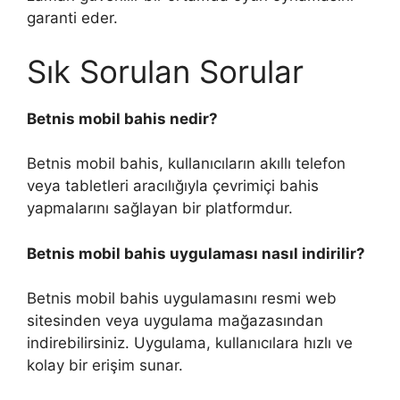
garanti eder.
Sık Sorulan Sorular
Betnis mobil bahis nedir?
Betnis mobil bahis, kullanıcıların akıllı telefon
veya tabletleri aracılığıyla çevrimiçi bahis
yapmalarını sağlayan bir platformdur.
Betnis mobil bahis uygulaması nasıl indirilir?
Betnis mobil bahis uygulamasını resmi web
sitesinden veya uygulama mağazasından
indirebilirsiniz. Uygulama, kullanıcılara hızlı ve
kolay bir erişim sunar.