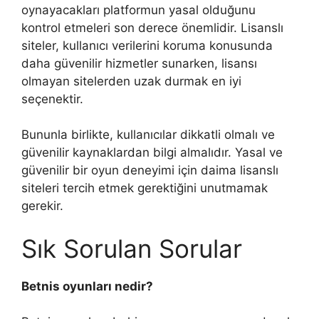
oynayacakları platformun yasal olduğunu
kontrol etmeleri son derece önemlidir. Lisanslı
siteler, kullanıcı verilerini koruma konusunda
daha güvenilir hizmetler sunarken, lisansı
olmayan sitelerden uzak durmak en iyi
seçenektir.
Bununla birlikte, kullanıcılar dikkatli olmalı ve
güvenilir kaynaklardan bilgi almalıdır. Yasal ve
güvenilir bir oyun deneyimi için daima lisanslı
siteleri tercih etmek gerektiğini unutmamak
gerekir.
Sık Sorulan Sorular
Betnis oyunları nedir?