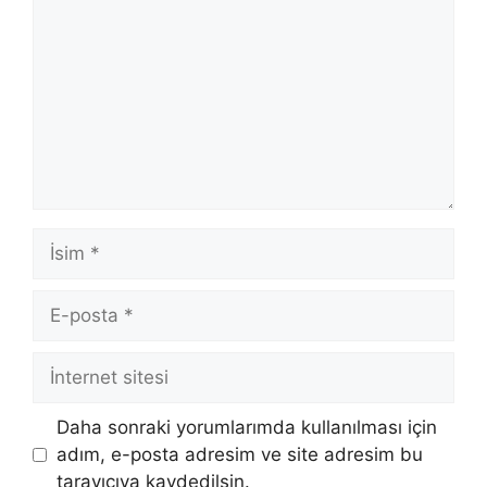
İsim
E-
posta
İnternet
sitesi
Daha sonraki yorumlarımda kullanılması için
adım, e-posta adresim ve site adresim bu
tarayıcıya kaydedilsin.