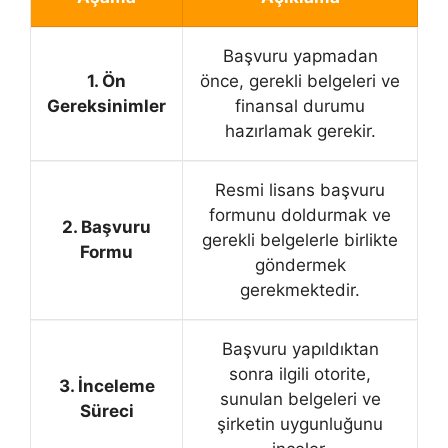
Başvuru yapmadan
1. Ön
önce, gerekli belgeleri ve
Gereksinimler
finansal durumu
hazırlamak gerekir.
Resmi lisans başvuru
formunu doldurmak ve
2. Başvuru
gerekli belgelerle birlikte
Formu
göndermek
gerekmektedir.
Başvuru yapıldıktan
sonra ilgili otorite,
3. İnceleme
sunulan belgeleri ve
Süreci
şirketin uygunluğunu