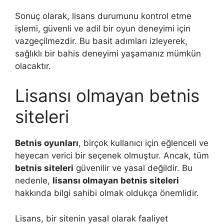
Sonuç olarak, lisans durumunu kontrol etme
işlemi, güvenli ve adil bir oyun deneyimi için
vazgeçilmezdir. Bu basit adımları izleyerek,
sağlıklı bir bahis deneyimi yaşamanız mümkün
olacaktır.
Lisansı olmayan betnis
siteleri
Betnis oyunları
, birçok kullanıcı için eğlenceli ve
heyecan verici bir seçenek olmuştur. Ancak, tüm
betnis siteleri
güvenilir ve yasal değildir. Bu
nedenle,
lisansı olmayan betnis siteleri
hakkında bilgi sahibi olmak oldukça önemlidir.
Lisans, bir sitenin yasal olarak faaliyet