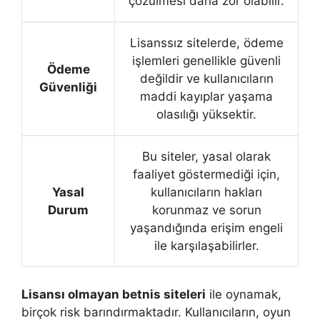
çözülmesi daha zor olabilir.
Lisanssız sitelerde, ödeme
işlemleri genellikle güvenli
Ödeme
değildir ve kullanıcıların
Güvenliği
maddi kayıplar yaşama
olasılığı yüksektir.
Bu siteler, yasal olarak
faaliyet göstermediği için,
Yasal
kullanıcıların hakları
Durum
korunmaz ve sorun
yaşandığında erişim engeli
ile karşılaşabilirler.
Lisansı olmayan betnis siteleri
ile oynamak,
birçok risk barındırmaktadır. Kullanıcıların, oyun