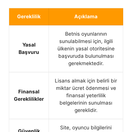
Gereklilik
Açıklama
Betnis oyunlarının
sunulabilmesi için, ilgili
Yasal
ülkenin yasal otoritesine
Başvuru
başvuruda bulunulması
gerekmektedir.
Lisans almak için belirli bir
miktar ücret ödenmesi ve
Finansal
finansal yeterlilik
Gereklilikler
belgelerinin sunulması
gereklidir.
Site, oyuncu bilgilerini
Güvenlik