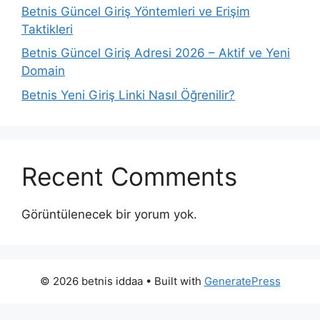
Betnis Güncel Giriş Yöntemleri ve Erişim
Taktikleri
Betnis Güncel Giriş Adresi 2026 – Aktif ve Yeni
Domain
Betnis Yeni Giriş Linki Nasıl Öğrenilir?
Recent Comments
Görüntülenecek bir yorum yok.
© 2026 betnis iddaa
• Built with
GeneratePress