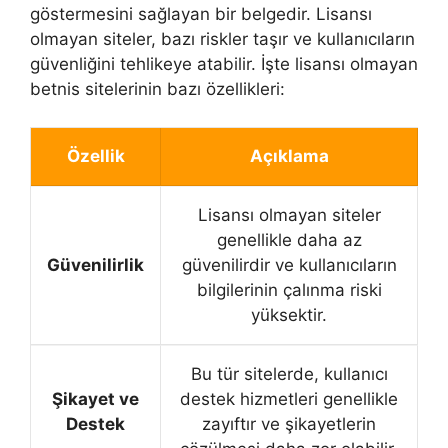
göstermesini sağlayan bir belgedir. Lisansı
olmayan siteler, bazı riskler taşır ve kullanıcıların
güvenliğini tehlikeye atabilir. İşte lisansı olmayan
betnis sitelerinin bazı özellikleri:
Özellik
Açıklama
Lisansı olmayan siteler
genellikle daha az
Güvenilirlik
güvenilirdir ve kullanıcıların
bilgilerinin çalınma riski
yüksektir.
Bu tür sitelerde, kullanıcı
Şikayet ve
destek hizmetleri genellikle
Destek
zayıftır ve şikayetlerin