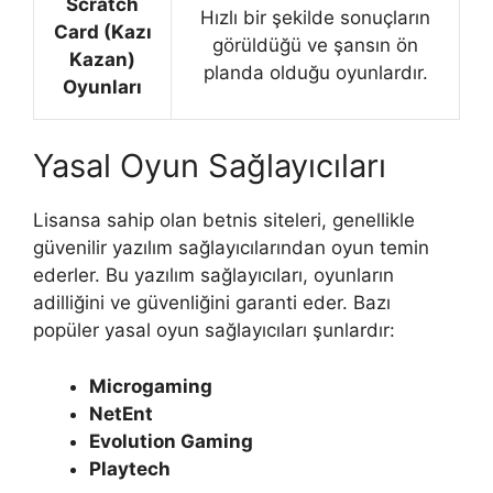
Scratch
Hızlı bir şekilde sonuçların
Card (Kazı
görüldüğü ve şansın ön
Kazan)
planda olduğu oyunlardır.
Oyunları
Yasal Oyun Sağlayıcıları
Lisansa sahip olan betnis siteleri, genellikle
güvenilir yazılım sağlayıcılarından oyun temin
ederler. Bu yazılım sağlayıcıları, oyunların
adilliğini ve güvenliğini garanti eder. Bazı
popüler yasal oyun sağlayıcıları şunlardır:
Microgaming
NetEnt
Evolution Gaming
Playtech