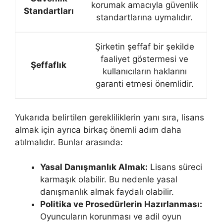
korumak amacıyla güvenlik
Standartları
standartlarına uymalıdır.
Şirketin şeffaf bir şekilde
faaliyet göstermesi ve
Şeffaflık
kullanıcıların haklarını
garanti etmesi önemlidir.
Yukarıda belirtilen gerekliliklerin yanı sıra, lisans
almak için ayrıca birkaç önemli adım daha
atılmalıdır. Bunlar arasında:
Yasal Danışmanlık Almak:
Lisans süreci
karmaşık olabilir. Bu nedenle yasal
danışmanlık almak faydalı olabilir.
Politika ve Prosedürlerin Hazırlanması:
Oyuncuların korunması ve adil oyun