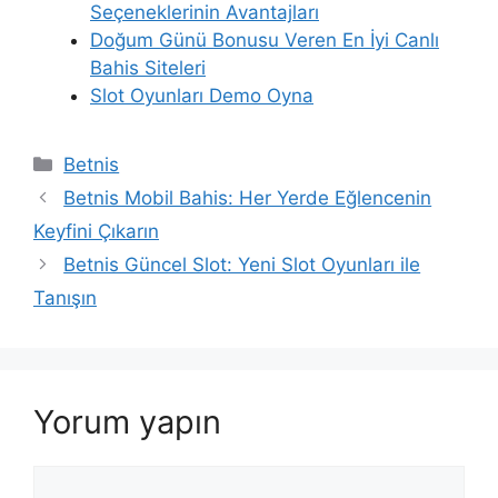
Seçeneklerinin Avantajları
Doğum Günü Bonusu Veren En İyi Canlı
Bahis Siteleri
Slot Oyunları Demo Oyna
Kategoriler
Betnis
Betnis Mobil Bahis: Her Yerde Eğlencenin
Keyfini Çıkarın
Betnis Güncel Slot: Yeni Slot Oyunları ile
Tanışın
Yorum yapın
Yorum