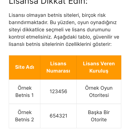
Lisansa Dikkat Edin:
Lisansı olmayan betnis siteleri, birçok risk
barındırmaktadır. Bu yüzden, oyun oynadığınız
siteyi dikkatlice seçmeli ve lisans durumunu
kontrol etmelisiniz. Aşağıdaki tablo, güvenilir ve
lisanslı betnis sitelerinin özelliklerini gösterir:
Lisans
Lisans Veren
Site Adı
Numarası
Kuruluş
Örnek
Örnek Oyun
123456
Betnis 1
Otoritesi
Örnek
Başka Bir
654321
Betnis 2
Otorite