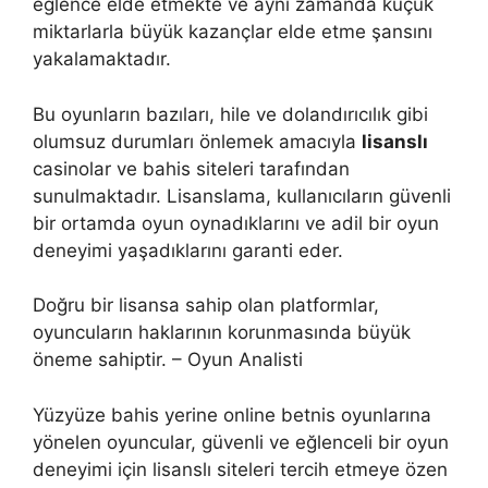
eğlence elde etmekte ve aynı zamanda küçük
miktarlarla büyük kazançlar elde etme şansını
yakalamaktadır.
Bu oyunların bazıları, hile ve dolandırıcılık gibi
olumsuz durumları önlemek amacıyla
lisanslı
casinolar ve bahis siteleri tarafından
sunulmaktadır. Lisanslama, kullanıcıların güvenli
bir ortamda oyun oynadıklarını ve adil bir oyun
deneyimi yaşadıklarını garanti eder.
Doğru bir lisansa sahip olan platformlar,
oyuncuların haklarının korunmasında büyük
öneme sahiptir. – Oyun Analisti
Yüzyüze bahis yerine online betnis oyunlarına
yönelen oyuncular, güvenli ve eğlenceli bir oyun
deneyimi için lisanslı siteleri tercih etmeye özen