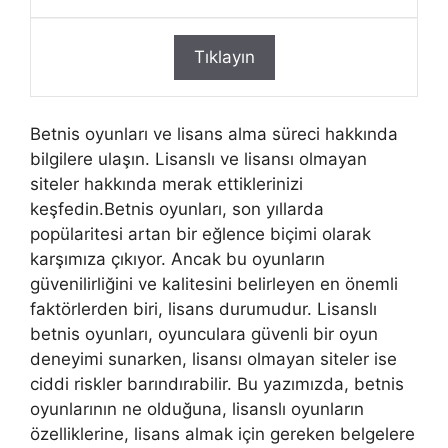
Tıklayın
Betnis oyunları ve lisans alma süreci hakkında
bilgilere ulaşın. Lisanslı ve lisansı olmayan
siteler hakkında merak ettiklerinizi
keşfedin.Betnis oyunları, son yıllarda
popülaritesi artan bir eğlence biçimi olarak
karşımıza çıkıyor. Ancak bu oyunların
güvenilirliğini ve kalitesini belirleyen en önemli
faktörlerden biri, lisans durumudur. Lisanslı
betnis oyunları, oyunculara güvenli bir oyun
deneyimi sunarken, lisansı olmayan siteler ise
ciddi riskler barındırabilir. Bu yazımızda, betnis
oyunlarının ne olduğuna, lisanslı oyunların
özelliklerine, lisans almak için gereken belgelere