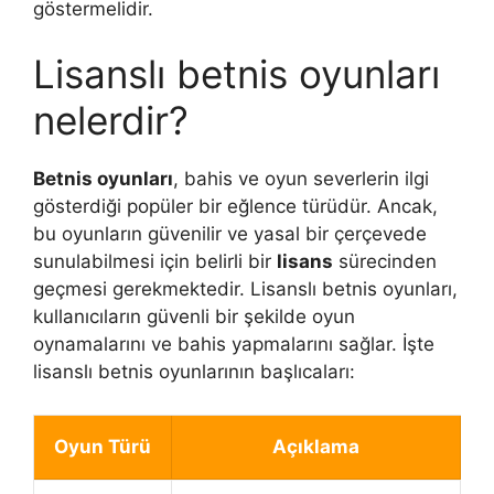
göstermelidir.
Lisanslı betnis oyunları
nelerdir?
Betnis oyunları
, bahis ve oyun severlerin ilgi
gösterdiği popüler bir eğlence türüdür. Ancak,
bu oyunların güvenilir ve yasal bir çerçevede
sunulabilmesi için belirli bir
lisans
sürecinden
geçmesi gerekmektedir. Lisanslı betnis oyunları,
kullanıcıların güvenli bir şekilde oyun
oynamalarını ve bahis yapmalarını sağlar. İşte
lisanslı betnis oyunlarının başlıcaları:
Oyun Türü
Açıklama