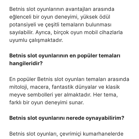
Betnis slot oyunlarının avantajları arasında
eğlenceli bir oyun deneyimi, yüksek ödül
potansiyeli ve çeşitli temaların bulunması
sayılabilir. Ayrıca, birçok oyun mobil cihazlarla
uyumlu çalışmaktadır.
Betnis slot oyunlarının en popüler temaları
hangileridir?
En popüler Betnis slot oyunları temaları arasında
mitoloji, macera, fantastik dünyalar ve klasik
meyve sembolleri yer almaktadır. Her tema,
farklı bir oyun deneyimi sunar.
Betnis slot oyunlarını nerede oynayabilirim?
Betnis slot oyunları, çevrimiçi kumarhanelerde