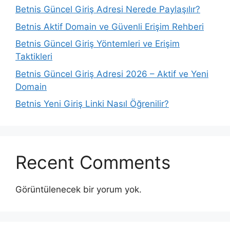
Betnis Güncel Giriş Adresi Nerede Paylaşılır?
Betnis Aktif Domain ve Güvenli Erişim Rehberi
Betnis Güncel Giriş Yöntemleri ve Erişim
Taktikleri
Betnis Güncel Giriş Adresi 2026 – Aktif ve Yeni
Domain
Betnis Yeni Giriş Linki Nasıl Öğrenilir?
Recent Comments
Görüntülenecek bir yorum yok.