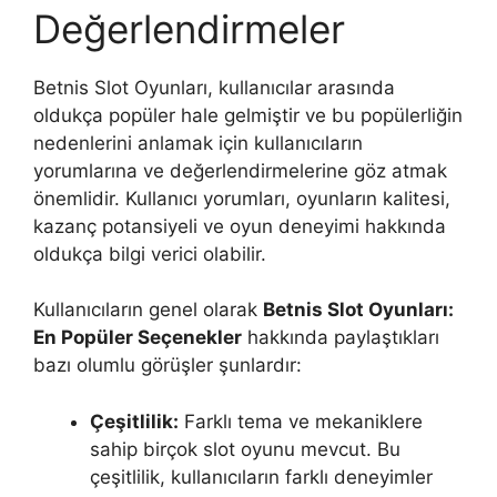
Değerlendirmeler
Betnis Slot Oyunları, kullanıcılar arasında
oldukça popüler hale gelmiştir ve bu popülerliğin
nedenlerini anlamak için kullanıcıların
yorumlarına ve değerlendirmelerine göz atmak
önemlidir. Kullanıcı yorumları, oyunların kalitesi,
kazanç potansiyeli ve oyun deneyimi hakkında
oldukça bilgi verici olabilir.
Kullanıcıların genel olarak
Betnis Slot Oyunları:
En Popüler Seçenekler
hakkında paylaştıkları
bazı olumlu görüşler şunlardır:
Çeşitlilik:
Farklı tema ve mekaniklere
sahip birçok slot oyunu mevcut. Bu
çeşitlilik, kullanıcıların farklı deneyimler