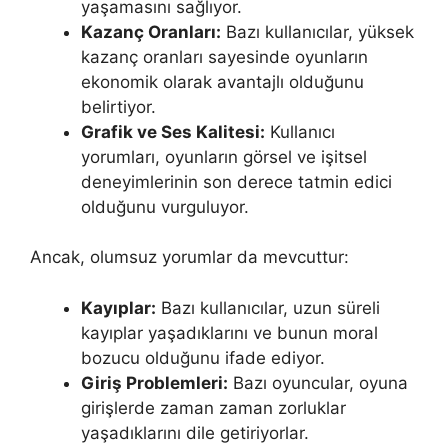
yaşamasını sağlıyor.
Kazanç Oranları:
Bazı kullanıcılar, yüksek
kazanç oranları sayesinde oyunların
ekonomik olarak avantajlı olduğunu
belirtiyor.
Grafik ve Ses Kalitesi:
Kullanıcı
yorumları, oyunların görsel ve işitsel
deneyimlerinin son derece tatmin edici
olduğunu vurguluyor.
Ancak, olumsuz yorumlar da mevcuttur:
Kayıplar:
Bazı kullanıcılar, uzun süreli
kayıplar yaşadıklarını ve bunun moral
bozucu olduğunu ifade ediyor.
Giriş Problemleri:
Bazı oyuncular, oyuna
girişlerde zaman zaman zorluklar
yaşadıklarını dile getiriyorlar.