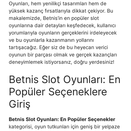
Oyunları, hem yenilikçi tasarımları hem de
yüksek kazanç fırsatlarıyla dikkat çekiyor. Bu
makalemizde, Betnis’in en popüler slot
oyunlarına dair detayları keşfedecek, kullanıcı
yorumlarıyla oyunların gerçeklerini irdeleyecek
ve bu oyunlarla kazanmanın yollarını
tartışacağız. Eğer siz de bu heyecan verici
oyunun bir parçası olmak ve gerçek kazançları
deneyimlemek istiyorsanız, doğru yerdesiniz!
Betnis Slot Oyunları: En
Popüler Seçeneklere
Giriş
Betnis Slot Oyunları: En Popüler Seçenekler
kategorisi, oyun tutkunları için geniş bir yelpaze