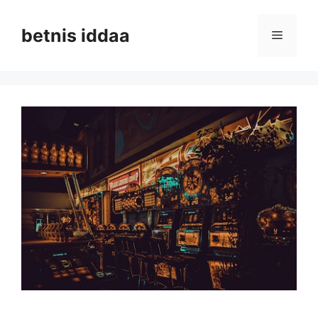
İçeriğe
atla
betnis iddaa
Menü