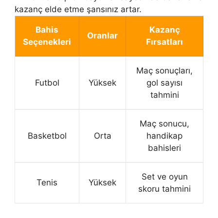
kazanç elde etme şansınız artar.
Bahis
Kazanç
Oranlar
Seçenekleri
Fırsatları
Maç sonuçları,
Futbol
Yüksek
gol sayısı
tahmini
Maç sonucu,
Basketbol
Orta
handikap
bahisleri
Set ve oyun
Tenis
Yüksek
skoru tahmini