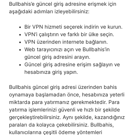
Bullbahis’e güncel giriş adresine erişmek için
aşağıdaki adımları izleyebilirsiniz:
Bir VPN hizmeti seçerek indirin ve kurun.
VPN’i çalıştırın ve farklı bir ülke seçin.
VPN üzerinden internete bağlanın.
Web tarayıcınızı açın ve Bullbahis’in
güncel giriş adresini arayın.
Güncel giriş adresine erişim sağlayın ve
hesabınıza giriş yapın.
Bullbahis güncel giriş adresi üzerinden bahis
oynamaya başlamadan önce, hesabınıza yeterli
miktarda para yatırmanız gerekmektedir. Para
yatırma işlemlerinizi güvenli ve hızlı bir şekilde
gerçekleştirebilirsiniz. Aynı şekilde, kazandığınız
paraları da kolayca çekebilirsiniz. Bullbahis,
kullanıcılarına çeşitli ödeme yöntemleri