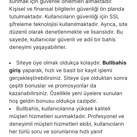
sunmak için güvenlik önlemleri almaktadır.
Kişisel ve finansal bilgilerin güvenliği ön planda
tutulmaktadır. Kullanıcıların güvenliği için SSL
şifreleme teknolojisi kullanılmaktadır. Ayrıca, site
düzenli olarak denetlenmekte ve lisanslıdır. Bu
sayede, kullanıcılar güvenli ve adil bir bahis
deneyimi yaşayabilirler.
Siteye üye olmak oldukça kolaydır.
Bullbahis
giriş
yaparak, hızlı ve basit bir kayıt işlemi
gerçekleştirebilirsiniz. Siteye üye olduktan sonra
çeşitli bonuslar ve promosyonlar da
kazanabilirsiniz. Özellikle yeni üyelere sunulan
hoş geldin bonusu oldukça cazipdir.
Bullbahis, kullanıcılarına yüksek kaliteli
müşteri hizmetleri sunmaktadır. Profesyonel ve
deneyimli müşteri hizmetleri ekibi, kullanıcıların
her türlü soru ve sorunlarına hızlı yanıt