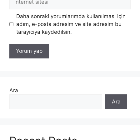
sitesi
Daha sonraki yorumlarımda kullanılması için
adım, e-posta adresim ve site adresim bu
tarayıcıya kaydedilsin.
Ara
Ara