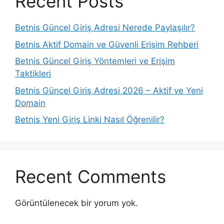
Recent Posts
Betnis Güncel Giriş Adresi Nerede Paylaşılır?
Betnis Aktif Domain ve Güvenli Erişim Rehberi
Betnis Güncel Giriş Yöntemleri ve Erişim
Taktikleri
Betnis Güncel Giriş Adresi 2026 – Aktif ve Yeni
Domain
Betnis Yeni Giriş Linki Nasıl Öğrenilir?
Recent Comments
Görüntülenecek bir yorum yok.