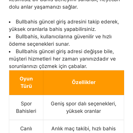
dolu anlar yaşamanızı sağlar.
Bullbahis güncel giriş adresini takip ederek,
yüksek oranlarla bahis yapabilirsiniz.
Bullbahis, kullanıcılarına güvenilir ve hızlı
ödeme seçenekleri sunar.
Bullbahis güncel giriş adresi değişse bile,
müşteri hizmetleri her zaman yanınızdadır ve
sorunlarınızı çözmek için çabalar.
Oyun
Özellikler
Türü
Spor
Geniş spor dalı seçenekleri,
Bahisleri
yüksek oranlar
Canlı
Anlık maç takibi, hızlı bahis