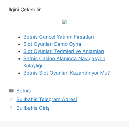
İlgini Çekebilir:
Betnis Güncel Yatırım Fırsatları
Slot Oyunları Demo Oyna
Slot Oyunları Terimleri ve Anlamları
Betnis Casino Alanında Navigasyon
Kolaylığı
Betnis Slot Oyunları Kazandırıyor Mu?
Kategoriler
Betnis
Bullbahis Telegram Adresi
Bullbahis Giriş