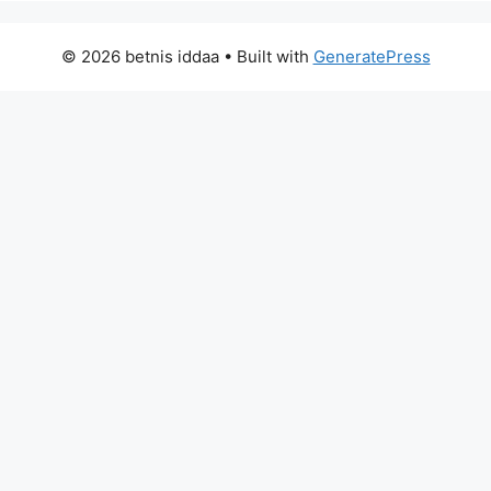
© 2026 betnis iddaa
• Built with
GeneratePress