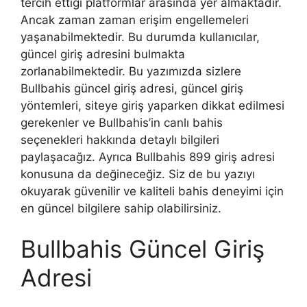
tercih ettiği platformlar arasında yer almaktadır.
Ancak zaman zaman erişim engellemeleri
yaşanabilmektedir. Bu durumda kullanıcılar,
güncel giriş adresini bulmakta
zorlanabilmektedir. Bu yazımızda sizlere
Bullbahis güncel giriş adresi, güncel giriş
yöntemleri, siteye giriş yaparken dikkat edilmesi
gerekenler ve Bullbahis’in canlı bahis
seçenekleri hakkında detaylı bilgileri
paylaşacağız. Ayrıca Bullbahis 899 giriş adresi
konusuna da değineceğiz. Siz de bu yazıyı
okuyarak güvenilir ve kaliteli bahis deneyimi için
en güncel bilgilere sahip olabilirsiniz.
Bullbahis Güncel Giriş
Adresi