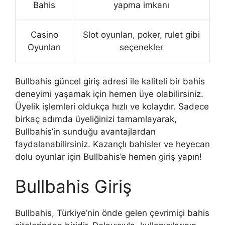
Bahis
yapma imkanı
Casino
Slot oyunları, poker, rulet gibi
Oyunları
seçenekler
Bullbahis güncel giriş adresi ile kaliteli bir bahis
deneyimi yaşamak için hemen üye olabilirsiniz.
Üyelik işlemleri oldukça hızlı ve kolaydır. Sadece
birkaç adımda üyeliğinizi tamamlayarak,
Bullbahis’in sunduğu avantajlardan
faydalanabilirsiniz. Kazançlı bahisler ve heyecan
dolu oyunlar için Bullbahis’e hemen giriş yapın!
Bullbahis Giriş
Bullbahis, Türkiye’nin önde gelen çevrimiçi bahis